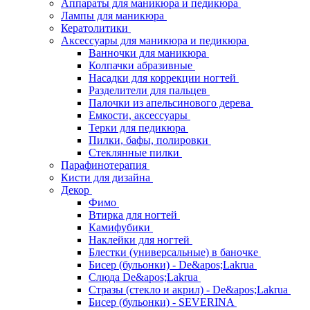
Аппараты для маникюра и педикюра
Лампы для маникюра
Кератолитики
Аксессуары для маникюра и педикюра
Ванночки для маникюра
Колпачки абразивные
Насадки для коррекции ногтей
Разделители для пальцев
Палочки из апельсинового дерева
Емкости, аксессуары
Терки для педикюра
Пилки, бафы, полировки
Стеклянные пилки
Парафинотерапия
Кисти для дизайна
Декор
Фимо
Втирка для ногтей
Камифубики
Наклейки для ногтей
Блестки (универсальные) в баночке
Бисер (бульонки) - De&apos;Lakrua
Слюда De&apos;Lakrua
Стразы (стекло и акрил) - De&apos;Lakrua
Бисер (бульонки) - SEVERINA