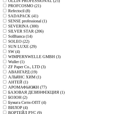
OLLIN PROFESSIONAL (
25
)
PROFCOSMO (
21
)
Refectocil (
8
)
SADAPACK (
41
)
SENSE professional (
1
)
SEVERINA (
300
)
SILVER STAR (
206
)
SolBianca (
14
)
SOLEO (
22
)
SUN LUXE (
29
)
SW (
4
)
WIMPERNWELLE GMBH (
3
)
Wuller (
1
)
ZF Paper Co., LTD (
3
)
АВАНГАРД (
19
)
АЛЬЯНС ХИМ (
1
)
АНТЕЙ (
1
)
АРОМАФЬЮЖН (
77
)
БАЗОВАЯ ДЕЗИНФЕКЦИЯ (
1
)
БОЗОН (
2
)
Бумага Сити-ОПТ (
4
)
ВИЛОР (
4
)
ВОРТЕЙЛ РУС (
9
)