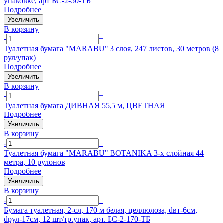
упаковке, арт БС-2-50-ТБ
Подробнее
Увеличить
В корзину
-
+
Туалетная бумага "MARABU" 3 слоя, 247 листов, 30 метров (8
рул/упак)
Подробнее
Увеличить
В корзину
-
+
Туалетная бумага ДИВНАЯ 55,5 м, ЦВЕТНАЯ
Подробнее
Увеличить
В корзину
-
+
Туалетная бумага "MARABU" BOTANIKA 3-х слойная 44
метра, 10 рулонов
Подробнее
Увеличить
В корзину
-
+
Бумага туалетная, 2-сл, 170 м белая, целлюлоза, dвт-6см,
dрул-17см, 12 шт/тр.упак, арт. БС-2-170-ТБ