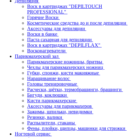
Депиляция
Воск в картриджах "DEPILTOUCH
PROFESSIONAL"
Горячие Воски
Косметические средства до и после депиляции
Аксессуары для депиляции
Воски в банке
Паста сахарная для депиляции
Воск в картриджах "DEPILFLAX"
Восконагреватели
Парикмахерский зал
Парикмахерские ножницы, бритвы
Чехлы для парикмахерских ножниц
Губки, спонжи, кисти макияжные
Наращивание волос
Головы тренировочные
Расчески, щётки, термобрашинги, брашинги
Бигуди, коклюшки
Кисти парикмахерские
Аксессуары для парикмахеров
Зажимы, шпильки, невидимки
Резинки, валики
Распылители, стаканы
Фены, плойки, щипцы, машинки для стрижки
Ногтевой сервис