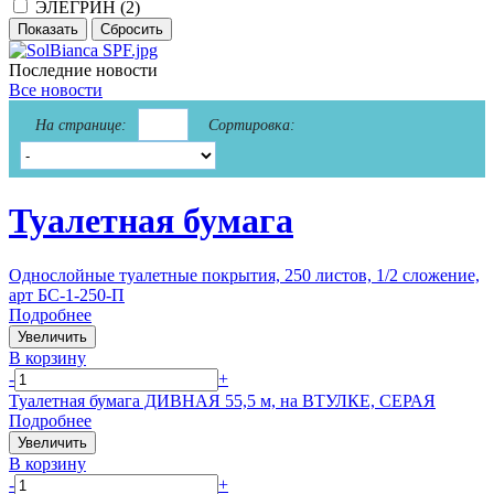
ЭЛЕГРИН (
2
)
Последние новости
Все новости
На странице:
Сортировка:
Туалетная бумага
Однослойные туалетные покрытия, 250 листов, 1/2 сложение,
арт БС-1-250-П
Подробнее
Увеличить
В корзину
-
+
Туалетная бумага ДИВНАЯ 55,5 м, на ВТУЛКЕ, СЕРАЯ
Подробнее
Увеличить
В корзину
-
+