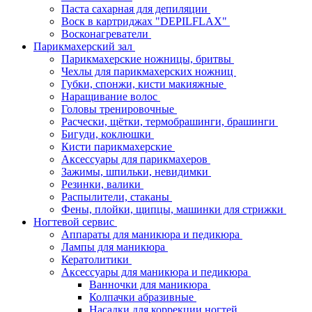
Паста сахарная для депиляции
Воск в картриджах "DEPILFLAX"
Восконагреватели
Парикмахерский зал
Парикмахерские ножницы, бритвы
Чехлы для парикмахерских ножниц
Губки, спонжи, кисти макияжные
Наращивание волос
Головы тренировочные
Расчески, щётки, термобрашинги, брашинги
Бигуди, коклюшки
Кисти парикмахерские
Аксессуары для парикмахеров
Зажимы, шпильки, невидимки
Резинки, валики
Распылители, стаканы
Фены, плойки, щипцы, машинки для стрижки
Ногтевой сервис
Аппараты для маникюра и педикюра
Лампы для маникюра
Кератолитики
Аксессуары для маникюра и педикюра
Ванночки для маникюра
Колпачки абразивные
Насадки для коррекции ногтей