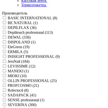
Кассовая лента
Термоэтикетка
Производитель
BASIC INTERNATIONAL (
8
)
BE NATURAL (
1
)
DEPILFLAX (
36
)
Depiltouch professional (
113
)
DEWAL (
336
)
DISPOLAND (
1
)
EleGreen (
19
)
ERMILA (
5
)
INISIGHT PROFESSIONAL (
9
)
JessNail (
184
)
LEVISSIME (
12
)
MANEKI (
1
)
MIOKI (
10
)
OLLIN PROFESSIONAL (
25
)
PROFCOSMO (
21
)
Refectocil (
8
)
SADAPACK (
41
)
SENSE professional (
1
)
SEVERINA (
300
)