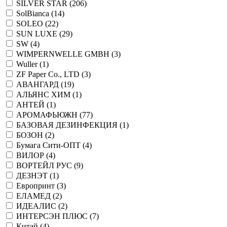
SILVER STAR (
206
)
SolBianca (
14
)
SOLEO (
22
)
SUN LUXE (
29
)
SW (
4
)
WIMPERNWELLE GMBH (
3
)
Wuller (
1
)
ZF Paper Co., LTD (
3
)
АВАНГАРД (
19
)
АЛЬЯНС ХИМ (
1
)
АНТЕЙ (
1
)
АРОМАФЬЮЖН (
77
)
БАЗОВАЯ ДЕЗИНФЕКЦИЯ (
1
)
БОЗОН (
2
)
Бумага Сити-ОПТ (
4
)
ВИЛОР (
4
)
ВОРТЕЙЛ РУС (
9
)
ДЕЗНЭТ (
1
)
Европринт (
3
)
ЕЛАМЕД (
2
)
ИДЕАЛИС (
2
)
ИНТЕРСЭН ПЛЮС (
7
)
Китай (
4
)