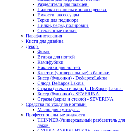
Разделители для пальцев
Палочки из апельсинового дерева
Емкости, аксессуары
Терки для педикюра
Пилки, бафы, полировки
Стеклянные пилки
Парафинотерапия
Кисти для дизайна
Декор
Фимо
Втирка для ногтей
Камифубики
Наклейки для ногтей
Блестки (универсальные) в баночке
Бисер (бульонки) - De&apos;Lakrua
Слюда De&apos;Lakrua
Стразы (стекло и акрил) - De&apos;Lakrua
Бисер (бульонки) - SEVERINA
Стразы (акрил и стекло) - SEVERINA
Средства по уходу за ногтями
Масло для кутикулы
Профессиональные жидкости
THINNER-Универсальный разбавитель для
лаков
СУШКА-ЗАКРЕПИТЕЛЬ - средство для