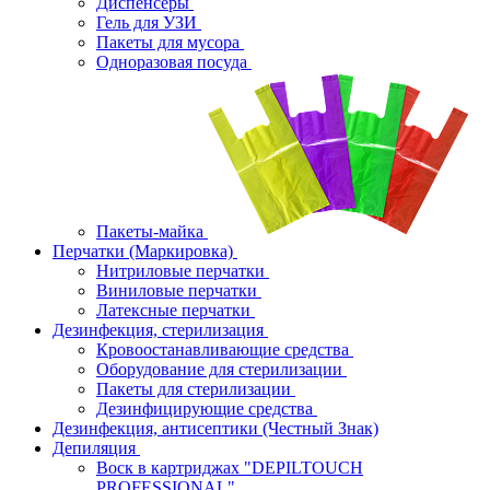
Диспенсеры
Гель для УЗИ
Пакеты для мусора
Одноразовая посуда
Пакеты-майка
Перчатки (Маркировка)
Нитриловые перчатки
Виниловые перчатки
Латексные перчатки
Дезинфекция, стерилизация
Кровоостанавливающие средства
Оборудование для стерилизации
Пакеты для стерилизации
Дезинфицирующие средства
Дезинфекция, антисептики (Честный Знак)
Депиляция
Воск в картриджах "DEPILTOUCH
PROFESSIONAL"