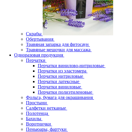
Скрабы
Обертывания
Травяная запарка для фитосаун
Травяные мешочки для массажа
Одноразовая продукция
Перчатки
Перчатки винилово-нитриловые
Перчатки из эластомера
Перчатки нитриловые
Перчатки латексные
Перчатки виниловые
Перчатки полиэтиленовые
Фольга, бумага для окрашивания
Простыни
Салфетки нетканые
Полотенца
Бахилы
Воротнички
Пеньюары, фартуки