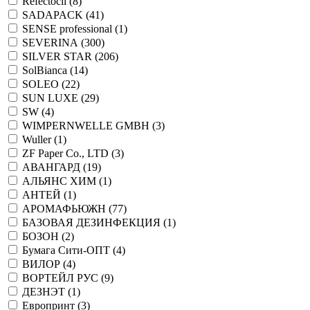
Refectocil (
8
)
SADAPACK (
41
)
SENSE professional (
1
)
SEVERINA (
300
)
SILVER STAR (
206
)
SolBianca (
14
)
SOLEO (
22
)
SUN LUXE (
29
)
SW (
4
)
WIMPERNWELLE GMBH (
3
)
Wuller (
1
)
ZF Paper Co., LTD (
3
)
АВАНГАРД (
19
)
АЛЬЯНС ХИМ (
1
)
АНТЕЙ (
1
)
АРОМАФЬЮЖН (
77
)
БАЗОВАЯ ДЕЗИНФЕКЦИЯ (
1
)
БОЗОН (
2
)
Бумага Сити-ОПТ (
4
)
ВИЛОР (
4
)
ВОРТЕЙЛ РУС (
9
)
ДЕЗНЭТ (
1
)
Европринт (
3
)