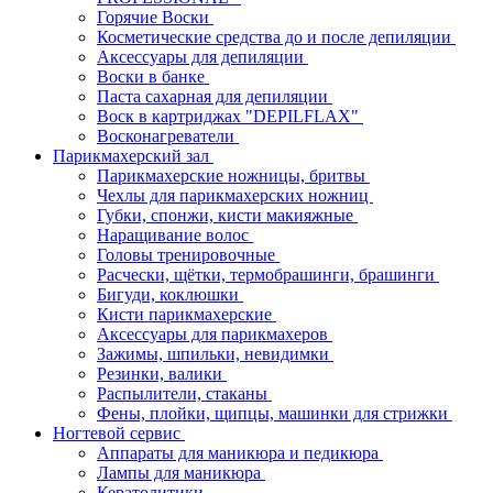
Горячие Воски
Косметические средства до и после депиляции
Аксессуары для депиляции
Воски в банке
Паста сахарная для депиляции
Воск в картриджах "DEPILFLAX"
Восконагреватели
Парикмахерский зал
Парикмахерские ножницы, бритвы
Чехлы для парикмахерских ножниц
Губки, спонжи, кисти макияжные
Наращивание волос
Головы тренировочные
Расчески, щётки, термобрашинги, брашинги
Бигуди, коклюшки
Кисти парикмахерские
Аксессуары для парикмахеров
Зажимы, шпильки, невидимки
Резинки, валики
Распылители, стаканы
Фены, плойки, щипцы, машинки для стрижки
Ногтевой сервис
Аппараты для маникюра и педикюра
Лампы для маникюра
Кератолитики