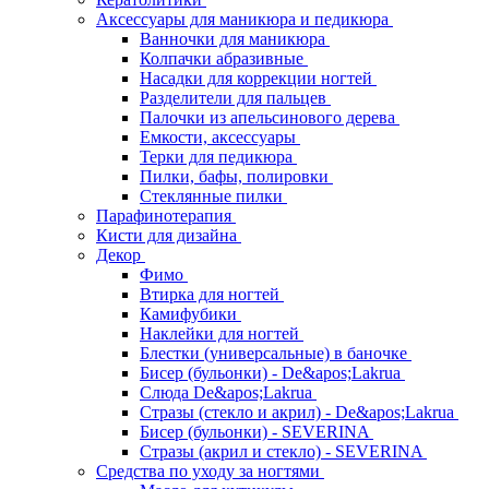
Аксессуары для маникюра и педикюра
Ванночки для маникюра
Колпачки абразивные
Насадки для коррекции ногтей
Разделители для пальцев
Палочки из апельсинового дерева
Емкости, аксессуары
Терки для педикюра
Пилки, бафы, полировки
Стеклянные пилки
Парафинотерапия
Кисти для дизайна
Декор
Фимо
Втирка для ногтей
Камифубики
Наклейки для ногтей
Блестки (универсальные) в баночке
Бисер (бульонки) - De&apos;Lakrua
Слюда De&apos;Lakrua
Стразы (стекло и акрил) - De&apos;Lakrua
Бисер (бульонки) - SEVERINA
Стразы (акрил и стекло) - SEVERINA
Средства по уходу за ногтями