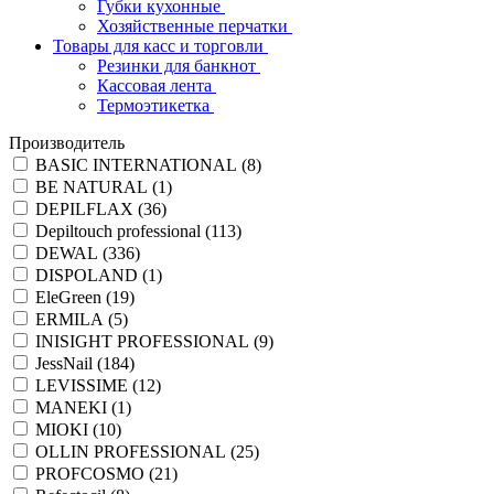
Губки кухонные
Хозяйственные перчатки
Товары для касс и торговли
Резинки для банкнот
Кассовая лента
Термоэтикетка
Производитель
BASIC INTERNATIONAL (
8
)
BE NATURAL (
1
)
DEPILFLAX (
36
)
Depiltouch professional (
113
)
DEWAL (
336
)
DISPOLAND (
1
)
EleGreen (
19
)
ERMILA (
5
)
INISIGHT PROFESSIONAL (
9
)
JessNail (
184
)
LEVISSIME (
12
)
MANEKI (
1
)
MIOKI (
10
)
OLLIN PROFESSIONAL (
25
)
PROFCOSMO (
21
)