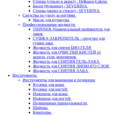
Стразы (стекло и акрил) - De&apos;Lakrua
Бисер (бульонки) - SEVERINA
Стразы (акрил и стекло) - SEVERINA
Средства по уходу за ногтями
Масло для кутикулы
Профессиональные жидкости
THINNER-Универсальный разбавитель для
лаков
СУШКА-ЗАКРЕПИТЕЛЬ - средство для
сушки лака
Жидкость для снятия БИО-ГЕЛЯ
Жидкость для ОЧИСТКИ КИСТЕЙ от
акрила, геля, мономеров
Жидкость для СНЯТИЯ ГЕЛЬ-ЛАКА
Жидкость для СНЯТИЯ ЛИПКОГО СЛОЯ
Жидкость для СНЯТИЯ ЛАКА
Инструменты
Инструменты для маникюра и педикюра
Кусачки для кожи
Кусачки для ногтей
Ножницы для кожи
Ножницы для ногтей
Педикюрные принадлежности
Шаберы
Книпсеры