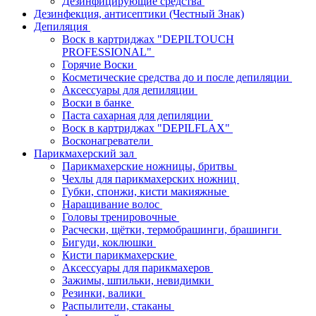
Дезинфицирующие средства
Дезинфекция, антисептики (Честный Знак)
Депиляция
Воск в картриджах "DEPILTOUCH
PROFESSIONAL"
Горячие Воски
Косметические средства до и после депиляции
Аксессуары для депиляции
Воски в банке
Паста сахарная для депиляции
Воск в картриджах "DEPILFLAX"
Восконагреватели
Парикмахерский зал
Парикмахерские ножницы, бритвы
Чехлы для парикмахерских ножниц
Губки, спонжи, кисти макияжные
Наращивание волос
Головы тренировочные
Расчески, щётки, термобрашинги, брашинги
Бигуди, коклюшки
Кисти парикмахерские
Аксессуары для парикмахеров
Зажимы, шпильки, невидимки
Резинки, валики
Распылители, стаканы