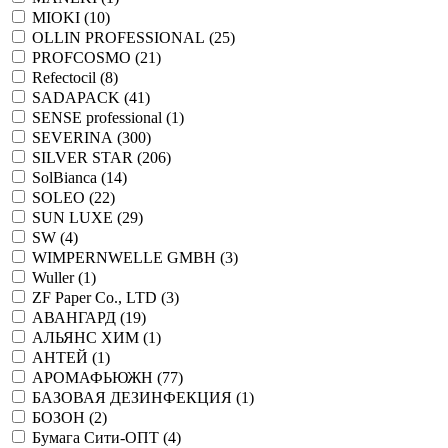
MIOKI (
10
)
OLLIN PROFESSIONAL (
25
)
PROFCOSMO (
21
)
Refectocil (
8
)
SADAPACK (
41
)
SENSE professional (
1
)
SEVERINA (
300
)
SILVER STAR (
206
)
SolBianca (
14
)
SOLEO (
22
)
SUN LUXE (
29
)
SW (
4
)
WIMPERNWELLE GMBH (
3
)
Wuller (
1
)
ZF Paper Co., LTD (
3
)
АВАНГАРД (
19
)
АЛЬЯНС ХИМ (
1
)
АНТЕЙ (
1
)
АРОМАФЬЮЖН (
77
)
БАЗОВАЯ ДЕЗИНФЕКЦИЯ (
1
)
БОЗОН (
2
)
Бумага Сити-ОПТ (
4
)