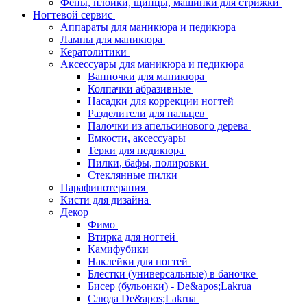
Фены, плойки, щипцы, машинки для стрижки
Ногтевой сервис
Аппараты для маникюра и педикюра
Лампы для маникюра
Кератолитики
Аксессуары для маникюра и педикюра
Ванночки для маникюра
Колпачки абразивные
Насадки для коррекции ногтей
Разделители для пальцев
Палочки из апельсинового дерева
Емкости, аксессуары
Терки для педикюра
Пилки, бафы, полировки
Стеклянные пилки
Парафинотерапия
Кисти для дизайна
Декор
Фимо
Втирка для ногтей
Камифубики
Наклейки для ногтей
Блестки (универсальные) в баночке
Бисер (бульонки) - De&apos;Lakrua
Слюда De&apos;Lakrua