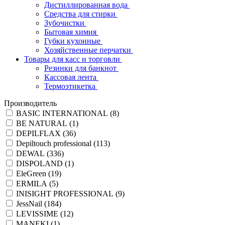
Дистиллированная вода
Средства для стирки
Зубочистки
Бытовая химия
Губки кухонные
Хозяйственные перчатки
Товары для касс и торговли
Резинки для банкнот
Кассовая лента
Термоэтикетка
Производитель
BASIC INTERNATIONAL (
8
)
BE NATURAL (
1
)
DEPILFLAX (
36
)
Depiltouch professional (
113
)
DEWAL (
336
)
DISPOLAND (
1
)
EleGreen (
19
)
ERMILA (
5
)
INISIGHT PROFESSIONAL (
9
)
JessNail (
184
)
LEVISSIME (
12
)
MANEKI (
1
)