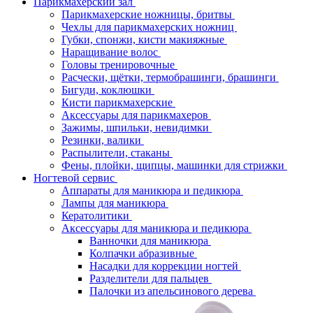
Парикмахерский зал
Парикмахерские ножницы, бритвы
Чехлы для парикмахерских ножниц
Губки, спонжи, кисти макияжные
Наращивание волос
Головы тренировочные
Расчески, щётки, термобрашинги, брашинги
Бигуди, коклюшки
Кисти парикмахерские
Аксессуары для парикмахеров
Зажимы, шпильки, невидимки
Резинки, валики
Распылители, стаканы
Фены, плойки, щипцы, машинки для стрижки
Ногтевой сервис
Аппараты для маникюра и педикюра
Лампы для маникюра
Кератолитики
Аксессуары для маникюра и педикюра
Ванночки для маникюра
Колпачки абразивные
Насадки для коррекции ногтей
Разделители для пальцев
Палочки из апельсинового дерева