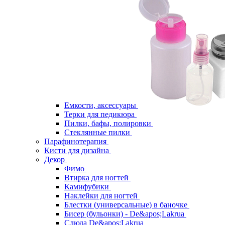
Емкости, аксессуары
Терки для педикюра
Пилки, бафы, полировки
Стеклянные пилки
Парафинотерапия
Кисти для дизайна
Декор
Фимо
Втирка для ногтей
Камифубики
Наклейки для ногтей
Блестки (универсальные) в баночке
Бисер (бульонки) - De&apos;Lakrua
Слюда De&apos;Lakrua