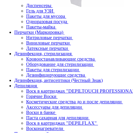
Диспенсеры
Гель для УЗИ
Пакеты для мусора
Одноразовая посуда
Пакеты-майка
Перчатки (Маркировка)
Нитриловые перчатки
Виниловые перчатки
Латексные перчатки
Дезинфекция, стерилизация
Кровоостанавливающие средства
Оборудование для стерилизации
Пакеты для стерилизации
Дезинфицирующие средства
Дезинфекция, антисептики (Честный Знак)
Депиляция
Воск в картриджах "DEPILTOUCH PROFESSION
Горячие Воски
Косметические средства до и после депиляции
Аксессуары для депиляции
Воски в банке
Паста сахарная для депиляции
Воск в картриджах "DEPILFLAX"
Восконагреватели