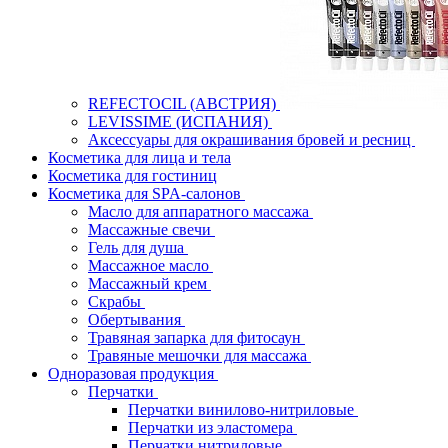
REFECTOCIL (АВСТРИЯ)
LEVISSIME (ИСПАНИЯ)
Аксессуары для окрашивания бровей и ресниц
Косметика для лица и тела
Косметика для гостиниц
Косметика для SPA-салонов
Масло для аппаратного массажа
Массажные свечи
Гель для душа
Массажное масло
Массажный крем
Скрабы
Обертывания
Травяная запарка для фитосаун
Травяные мешочки для массажа
Одноразовая продукция
Перчатки
Перчатки винилово-нитриловые
Перчатки из эластомера
Перчатки нитриловые