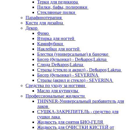
Терки для педикюра
Пилки, бафы, полировки
Стеклянные пилки
Парафинотерапия
Кисти для дизайна
Декор
Фимо
Втирка для ногтей
Камифубики
Наклейки для ногтей
Блестки (универсальные) в баночке
Бисер (бульонки) - De&apos;Lakrua
Слюда De&apos;Lakrua
Стразы (стекло и акрил) - De&apos;Lakrua
Бисер (бульонки) - SEVERINA
Стразы (акрил и стекло) - SEVERINA
Средства по уходу за ногтями
Масло для кутикулы
Профессиональные жидкости
THINNER-Универсальный разбавитель для
лаков
СУШКА-ЗАКРЕПИТЕЛЬ - средство для
сушки лака
Жидкость для снятия БИО-ГЕЛЯ
Жидкость для ОЧИСТКИ КИСТЕЙ от