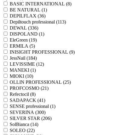
BASIC INTERNATIONAL (
8
)
BE NATURAL (
1
)
DEPILFLAX (
36
)
Depiltouch professional (
113
)
DEWAL (
336
)
DISPOLAND (
1
)
EleGreen (
19
)
ERMILA (
5
)
INISIGHT PROFESSIONAL (
9
)
JessNail (
184
)
LEVISSIME (
12
)
MANEKI (
1
)
MIOKI (
10
)
OLLIN PROFESSIONAL (
25
)
PROFCOSMO (
21
)
Refectocil (
8
)
SADAPACK (
41
)
SENSE professional (
1
)
SEVERINA (
300
)
SILVER STAR (
206
)
SolBianca (
14
)
SOLEO (
22
)