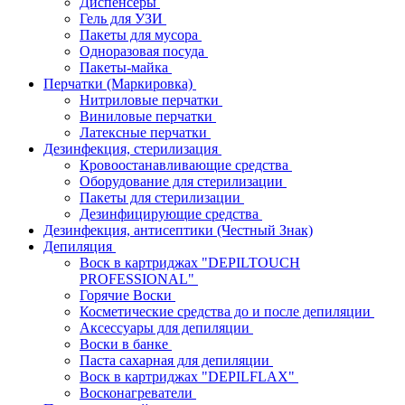
Диспенсеры
Гель для УЗИ
Пакеты для мусора
Одноразовая посуда
Пакеты-майка
Перчатки (Маркировка)
Нитриловые перчатки
Виниловые перчатки
Латексные перчатки
Дезинфекция, стерилизация
Кровоостанавливающие средства
Оборудование для стерилизации
Пакеты для стерилизации
Дезинфицирующие средства
Дезинфекция, антисептики (Честный Знак)
Депиляция
Воск в картриджах "DEPILTOUCH
PROFESSIONAL"
Горячие Воски
Косметические средства до и после депиляции
Аксессуары для депиляции
Воски в банке
Паста сахарная для депиляции
Воск в картриджах "DEPILFLAX"
Восконагреватели