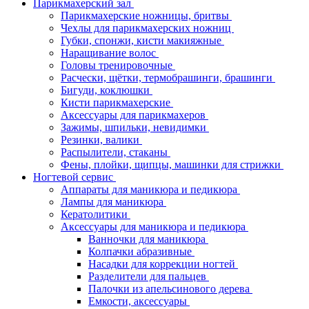
Парикмахерский зал
Парикмахерские ножницы, бритвы
Чехлы для парикмахерских ножниц
Губки, спонжи, кисти макияжные
Наращивание волос
Головы тренировочные
Расчески, щётки, термобрашинги, брашинги
Бигуди, коклюшки
Кисти парикмахерские
Аксессуары для парикмахеров
Зажимы, шпильки, невидимки
Резинки, валики
Распылители, стаканы
Фены, плойки, щипцы, машинки для стрижки
Ногтевой сервис
Аппараты для маникюра и педикюра
Лампы для маникюра
Кератолитики
Аксессуары для маникюра и педикюра
Ванночки для маникюра
Колпачки абразивные
Насадки для коррекции ногтей
Разделители для пальцев
Палочки из апельсинового дерева
Емкости, аксессуары