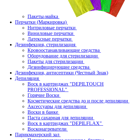
Пакеты-майка
Перчатки (Маркировка)
Нитриловые перчатки
Виниловые перчатки
Латексные перчатки
Дезинфекция, стерилизация
Кровоостанавливающие средства
Оборудование для стерилизации
Пакеты для стерилизации
Дезинфицирующие средства
Дезинфекция, антисептики (Честный Знак)
Депиляция
Воск в картриджах "DEPILTOUCH
PROFESSIONAL"
Горячие Воски
Косметические средства до и после депиляции
Аксессуары для депиляции
Воски в банке
Паста сахарная для депиляции
Воск в картриджах "DEPILFLAX"
Восконагреватели
Парикмахерский зал