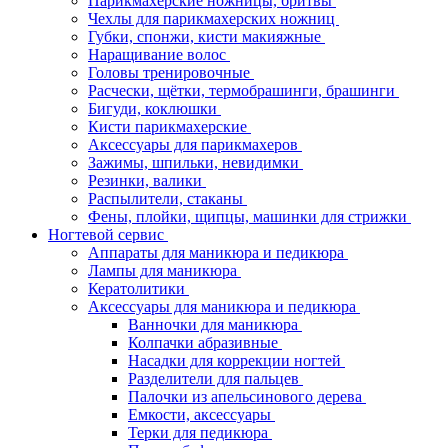
Парикмахерские ножницы, бритвы
Чехлы для парикмахерских ножниц
Губки, спонжи, кисти макияжные
Наращивание волос
Головы тренировочные
Расчески, щётки, термобрашинги, брашинги
Бигуди, коклюшки
Кисти парикмахерские
Аксессуары для парикмахеров
Зажимы, шпильки, невидимки
Резинки, валики
Распылители, стаканы
Фены, плойки, щипцы, машинки для стрижки
Ногтевой сервис
Аппараты для маникюра и педикюра
Лампы для маникюра
Кератолитики
Аксессуары для маникюра и педикюра
Ванночки для маникюра
Колпачки абразивные
Насадки для коррекции ногтей
Разделители для пальцев
Палочки из апельсинового дерева
Емкости, аксессуары
Терки для педикюра