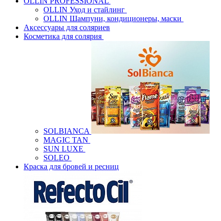
OLLIN PROFESSIONAL
OLLIN Уход и стайлинг
OLLIN Шампуни, кондиционеры, маски
Аксессуары для соляриев
Косметика для солярия
SOLBIANCA
MAGIC TAN
SUN LUXE
SOLEO
Краска для бровей и ресниц