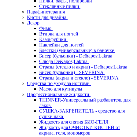
Пилки, бафы, полировки
Стеклянные пилки
Парафинотерапия
Кисти для дизайна
Декор
Фимо
Втирка для ногтей
Камифубики
Наклейки для ногтей
Блестки (универсальные) в баночке
Бисер (бульонки) - De&apos;Lakrua
Слюда De&apos;Lakrua
Стразы (стекло и акрил) - De&apos;Lakrua
Бисер (бульонки) - SEVERINA
Стразы (акрил и стекло) - SEVERINA
Средства по уходу за ногтями
Масло для кутикулы
Профессиональные жидкости
THINNER-Универсальный разбавитель для
лаков
СУШКА-ЗАКРЕПИТЕЛЬ - средство для
сушки лака
Жидкость для снятия БИО-ГЕЛЯ
Жидкость для ОЧИСТКИ КИСТЕЙ от
акрила, геля, мономеров