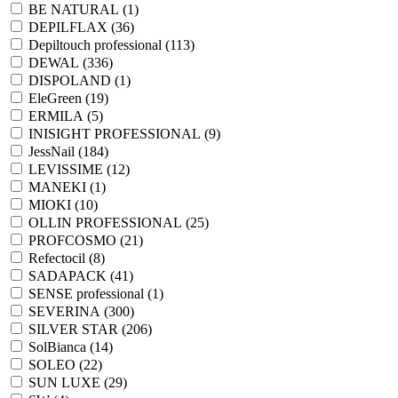
BE NATURAL (
1
)
DEPILFLAX (
36
)
Depiltouch professional (
113
)
DEWAL (
336
)
DISPOLAND (
1
)
EleGreen (
19
)
ERMILA (
5
)
INISIGHT PROFESSIONAL (
9
)
JessNail (
184
)
LEVISSIME (
12
)
MANEKI (
1
)
MIOKI (
10
)
OLLIN PROFESSIONAL (
25
)
PROFCOSMO (
21
)
Refectocil (
8
)
SADAPACK (
41
)
SENSE professional (
1
)
SEVERINA (
300
)
SILVER STAR (
206
)
SolBianca (
14
)
SOLEO (
22
)
SUN LUXE (
29
)