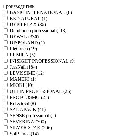
Производитель
BASIC INTERNATIONAL (
8
)
BE NATURAL (
1
)
DEPILFLAX (
36
)
Depiltouch professional (
113
)
DEWAL (
336
)
DISPOLAND (
1
)
EleGreen (
19
)
ERMILA (
5
)
INISIGHT PROFESSIONAL (
9
)
JessNail (
184
)
LEVISSIME (
12
)
MANEKI (
1
)
MIOKI (
10
)
OLLIN PROFESSIONAL (
25
)
PROFCOSMO (
21
)
Refectocil (
8
)
SADAPACK (
41
)
SENSE professional (
1
)
SEVERINA (
300
)
SILVER STAR (
206
)
SolBianca (
14
)