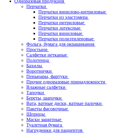
Одноразовая продукция
Перчатки
Перчатки винилово-нитриловые
Перчатки из эластомера
Перчатки нитриловые
Перчатки латексные
Перчатки виниловые
Перчатки полиэтиленовые
Фольга, бумага для окрашивания
Простыни
Салфетки нетканые
Полотенца
Бахилы
Воротнички
Пеньюары, фартуки
Прочие одноразовые принадлежности
Влажные салфетки
Тапочки
Береты, шапочки
Вата, ватные диски, ватные палочки
Пакеты фасовочные
Шприцы
Маски защитные
Туалетная бумага
Нагрудники для пациентов