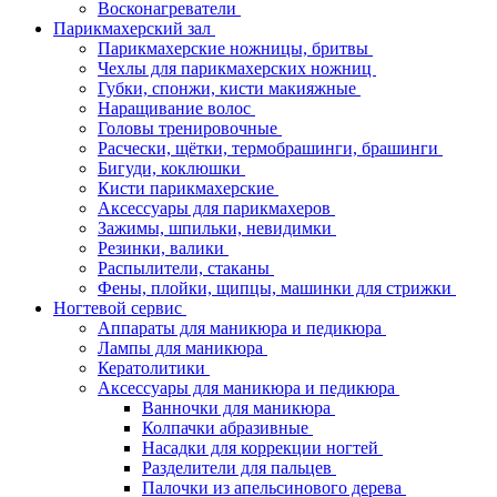
Восконагреватели
Парикмахерский зал
Парикмахерские ножницы, бритвы
Чехлы для парикмахерских ножниц
Губки, спонжи, кисти макияжные
Наращивание волос
Головы тренировочные
Расчески, щётки, термобрашинги, брашинги
Бигуди, коклюшки
Кисти парикмахерские
Аксессуары для парикмахеров
Зажимы, шпильки, невидимки
Резинки, валики
Распылители, стаканы
Фены, плойки, щипцы, машинки для стрижки
Ногтевой сервис
Аппараты для маникюра и педикюра
Лампы для маникюра
Кератолитики
Аксессуары для маникюра и педикюра
Ванночки для маникюра
Колпачки абразивные
Насадки для коррекции ногтей
Разделители для пальцев
Палочки из апельсинового дерева