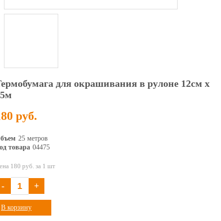
Термобумага для окрашивания в рулоне 12см х
25м
180 руб.
бъем
25 метров
од товара
04475
ена 180 руб. за 1 шт
-
+
В корзину