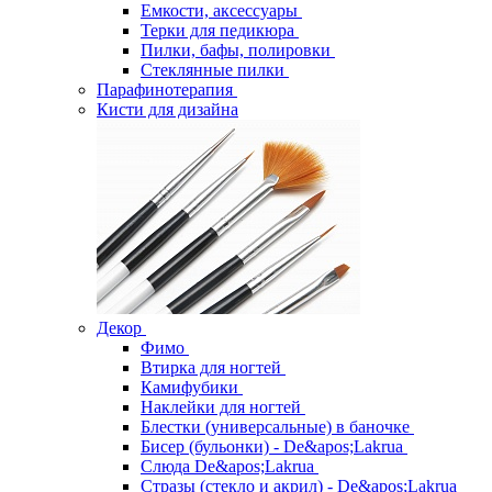
Емкости, аксессуары
Терки для педикюра
Пилки, бафы, полировки
Стеклянные пилки
Парафинотерапия
Кисти для дизайна
Декор
Фимо
Втирка для ногтей
Камифубики
Наклейки для ногтей
Блестки (универсальные) в баночке
Бисер (бульонки) - De&apos;Lakrua
Слюда De&apos;Lakrua
Стразы (стекло и акрил) - De&apos;Lakrua