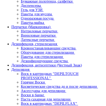
Бумажные полотенца, салфетки
Диспенсеры
Гель для УЗИ
Пакеты для мусора
Одноразовая посуда
Пакеты-майка
Перчатки (Маркировка)
Нитриловые перчатки
Виниловые перчатки
Латексные перчатки
Дезинфекция, стерилизация
Кровоостанавливающие средства
Оборудование для стерилизации
Пакеты для стерилизации
Дезинфицирующие средства
Дезинфекция, антисептики (Честный Знак)
Депиляция
Воск в картриджах "DEPILTOUCH
PROFESSIONAL"
Горячие Воски
Косметические средства до и после депиляции
Аксессуары для депиляции
Воски в банке
Паста сахарная для депиляции
Воск в картриджах "DEPILFLAX"