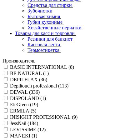
Средства для стирки
Зубочистки
Бытовая химия
Губки кухонные
Хозяйственные перчатки
Товары для касс и торговли
Резинки для банкнот
Кассовая лента
Термоэтикетка
Производитель
BASIC INTERNATIONAL (
8
)
BE NATURAL (
1
)
DEPILFLAX (
36
)
Depiltouch professional (
113
)
DEWAL (
336
)
DISPOLAND (
1
)
EleGreen (
19
)
ERMILA (
5
)
INISIGHT PROFESSIONAL (
9
)
JessNail (
184
)
LEVISSIME (
12
)
MANEKI (
1
)