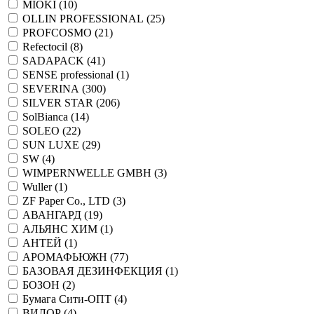
MIOKI (
10
)
OLLIN PROFESSIONAL (
25
)
PROFCOSMO (
21
)
Refectocil (
8
)
SADAPACK (
41
)
SENSE professional (
1
)
SEVERINA (
300
)
SILVER STAR (
206
)
SolBianca (
14
)
SOLEO (
22
)
SUN LUXE (
29
)
SW (
4
)
WIMPERNWELLE GMBH (
3
)
Wuller (
1
)
ZF Paper Co., LTD (
3
)
АВАНГАРД (
19
)
АЛЬЯНС ХИМ (
1
)
АНТЕЙ (
1
)
АРОМАФЬЮЖН (
77
)
БАЗОВАЯ ДЕЗИНФЕКЦИЯ (
1
)
БОЗОН (
2
)
Бумага Сити-ОПТ (
4
)
ВИЛОР (
4
)