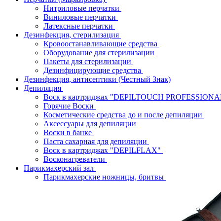
Нитриловые перчатки
Виниловые перчатки
Латексные перчатки
Дезинфекция, стерилизация
Кровоостанавливающие средства
Оборудование для стерилизации
Пакеты для стерилизации
Дезинфицирующие средства
Дезинфекция, антисептики (Честный Знак)
Депиляция
Воск в картриджах "DEPILTOUCH PROFESSION
Горячие Воски
Косметические средства до и после депиляции
Аксессуары для депиляции
Воски в банке
Паста сахарная для депиляции
Воск в картриджах "DEPILFLAX"
Восконагреватели
Парикмахерский зал
Парикмахерские ножницы, бритвы