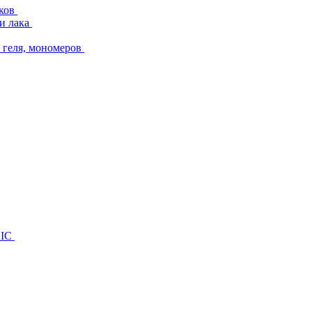
аков
и лака
геля, мономеров
SIC