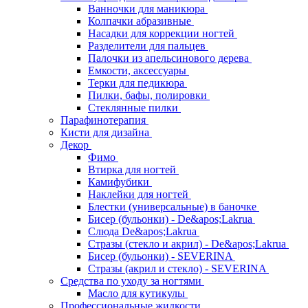
Ванночки для маникюра
Колпачки абразивные
Насадки для коррекции ногтей
Разделители для пальцев
Палочки из апельсинового дерева
Емкости, аксессуары
Терки для педикюра
Пилки, бафы, полировки
Стеклянные пилки
Парафинотерапия
Кисти для дизайна
Декор
Фимо
Втирка для ногтей
Камифубики
Наклейки для ногтей
Блестки (универсальные) в баночке
Бисер (бульонки) - De&apos;Lakrua
Слюда De&apos;Lakrua
Стразы (стекло и акрил) - De&apos;Lakrua
Бисер (бульонки) - SEVERINA
Стразы (акрил и стекло) - SEVERINA
Средства по уходу за ногтями
Масло для кутикулы
Профессиональные жидкости