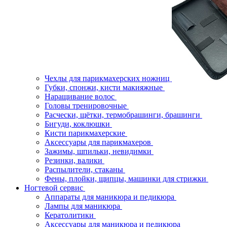
Чехлы для парикмахерских ножниц
Губки, спонжи, кисти макияжные
Наращивание волос
Головы тренировочные
Расчески, щётки, термобрашинги, брашинги
Бигуди, коклюшки
Кисти парикмахерские
Аксессуары для парикмахеров
Зажимы, шпильки, невидимки
Резинки, валики
Распылители, стаканы
Фены, плойки, щипцы, машинки для стрижки
Ногтевой сервис
Аппараты для маникюра и педикюра
Лампы для маникюра
Кератолитики
Аксессуары для маникюра и педикюра