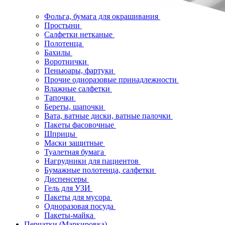
Фольга, бумага для окрашивания
Простыни
Салфетки нетканые
Полотенца
Бахилы
Воротнички
Пеньюары, фартуки
Прочие одноразовые принадлежности
Влажные салфетки
Тапочки
Береты, шапочки
Вата, ватные диски, ватные палочки
Пакеты фасовочные
Шприцы
Маски защитные
Туалетная бумага
Нагрудники для пациентов
Бумажные полотенца, салфетки
Диспенсеры
Гель для УЗИ
Пакеты для мусора
Одноразовая посуда
Пакеты-майка
Перчатки (Маркировка)