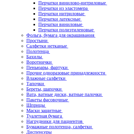
Перчатки винилово-нитриловые
Перчатки из эластомера
Перчатки нитриловые
Перчатки латексные
Перчатки виниловые
Перчатки полиэтиленовые
Фольга, бумага для окрашивания
Простыни
Салфетки нетканые
Полотенца
Бахилы
Воротнички
Пеньюары, фартуки
Прочие одноразовые принадлежности
Влажные салфетки
Тапочки
Береты, шапочки
Вата, ватные диски, ватные палочки
Пакеты фасовочные
Шприцы
Маски защитные
Туалетная бумага
Нагрудники для пациентов
Бумажные полотенца, салфетки
Диспенсеры