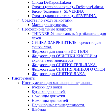
Слюда De&apos;Lakrua
Стразы (стекло и акрил) - De&apos;Lakrua
Бисер (бульонки) - SEVERINA
Стразы (акрил и стекло) - SEVERINA
Средства по уходу за ногтями
Масло для кутикулы
Профессиональные жидкости
THINNER-Универсальный разбавитель для
лаков
СУШКА-ЗАКРЕПИТЕЛЬ - средство для
сушки лака
Жидкость для снятия БИО-ГЕЛЯ
Жидкость для ОЧИСТКИ КИСТЕЙ от
акрила, геля, мономеров
Жидкость для СНЯТИЯ ГЕЛЬ-ЛАКА
Жидкость для СНЯТИЯ ЛИПКОГО СЛОЯ
Жидкость для СНЯТИЯ ЛАКА
Инструменты
Инструменты для маникюра и педикюра
Кусачки для кожи
Кусачки для ногтей
Ножницы для кожи
Ножницы для ногтей
Педикюрные принадлежности
Шаберы