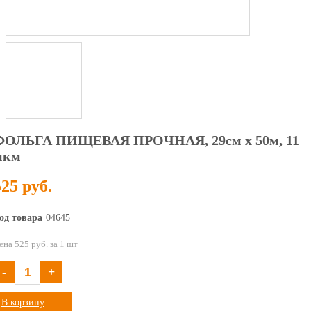
ФОЛЬГА ПИЩЕВАЯ ПРОЧНАЯ, 29см х 50м, 11
мкм
525 руб.
од товара
04645
ена 525 руб. за 1 шт
-
+
В корзину