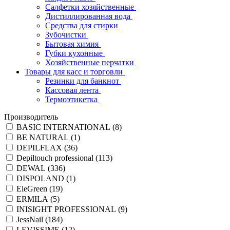
Салфетки хозяйственные
Дистиллированная вода
Средства для стирки
Зубочистки
Бытовая химия
Губки кухонные
Хозяйственные перчатки
Товары для касс и торговли
Резинки для банкнот
Кассовая лента
Термоэтикетка
Производитель
BASIC INTERNATIONAL (
8
)
BE NATURAL (
1
)
DEPILFLAX (
36
)
Depiltouch professional (
113
)
DEWAL (
336
)
DISPOLAND (
1
)
EleGreen (
19
)
ERMILA (
5
)
INISIGHT PROFESSIONAL (
9
)
JessNail (
184
)
LEVISSIME (
12
)