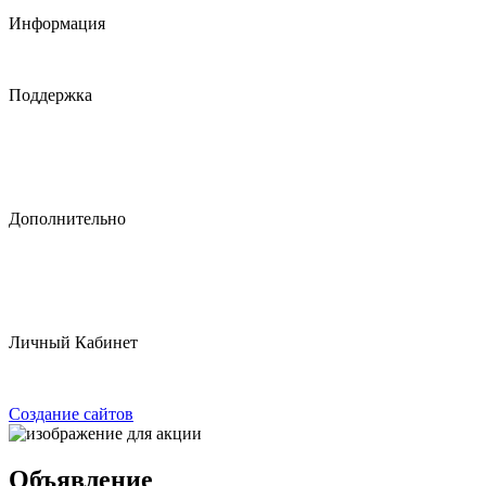
Скачать прайс-лист
Информация
Информация о доставке
Политика конфидициальности
Поддержка
Служба поддержки
Возврат товара
Карта сайта
Обратная связь
Дополнительно
Производители
Подарочные сертификаты
Партнерская программа
Наши акции
Личный Кабинет
Войти
Регистрация
Создание сайтов
Объявление