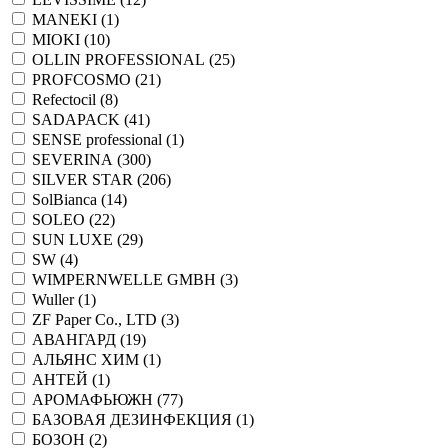
MANEKI (
1
)
MIOKI (
10
)
OLLIN PROFESSIONAL (
25
)
PROFCOSMO (
21
)
Refectocil (
8
)
SADAPACK (
41
)
SENSE professional (
1
)
SEVERINA (
300
)
SILVER STAR (
206
)
SolBianca (
14
)
SOLEO (
22
)
SUN LUXE (
29
)
SW (
4
)
WIMPERNWELLE GMBH (
3
)
Wuller (
1
)
ZF Paper Co., LTD (
3
)
АВАНГАРД (
19
)
АЛЬЯНС ХИМ (
1
)
АНТЕЙ (
1
)
АРОМАФЬЮЖН (
77
)
БАЗОВАЯ ДЕЗИНФЕКЦИЯ (
1
)
БОЗОН (
2
)