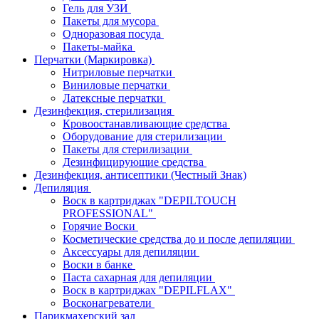
Гель для УЗИ
Пакеты для мусора
Одноразовая посуда
Пакеты-майка
Перчатки (Маркировка)
Нитриловые перчатки
Виниловые перчатки
Латексные перчатки
Дезинфекция, стерилизация
Кровоостанавливающие средства
Оборудование для стерилизации
Пакеты для стерилизации
Дезинфицирующие средства
Дезинфекция, антисептики (Честный Знак)
Депиляция
Воск в картриджах "DEPILTOUCH
PROFESSIONAL"
Горячие Воски
Косметические средства до и после депиляции
Аксессуары для депиляции
Воски в банке
Паста сахарная для депиляции
Воск в картриджах "DEPILFLAX"
Восконагреватели
Парикмахерский зал