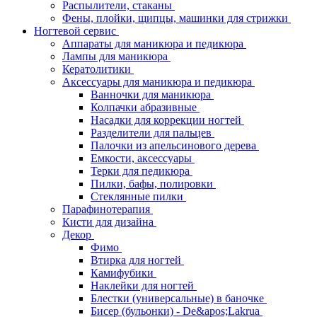
Распылители, стаканы
Фены, плойки, щипцы, машинки для стрижки
Ногтевой сервис
Аппараты для маникюра и педикюра
Лампы для маникюра
Кератолитики
Аксессуары для маникюра и педикюра
Ванночки для маникюра
Колпачки абразивные
Насадки для коррекции ногтей
Разделители для пальцев
Палочки из апельсинового дерева
Емкости, аксессуары
Терки для педикюра
Пилки, бафы, полировки
Стеклянные пилки
Парафинотерапия
Кисти для дизайна
Декор
Фимо
Втирка для ногтей
Камифубики
Наклейки для ногтей
Блестки (универсальные) в баночке
Бисер (бульонки) - De&apos;Lakrua