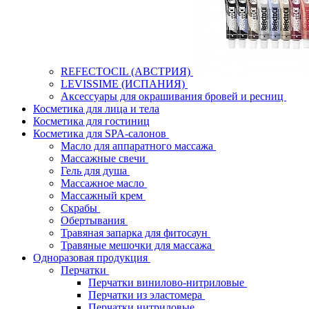
REFECTOCIL (АВСТРИЯ)
LEVISSIME (ИСПАНИЯ)
Аксессуары для окрашивания бровей и ресниц
Косметика для лица и тела
Косметика для гостиниц
Косметика для SPA-салонов
Масло для аппаратного массажа
Массажные свечи
Гель для душа
Массажное масло
Массажный крем
Скрабы
Обертывания
Травяная запарка для фитосаун
Травяные мешочки для массажа
Одноразовая продукция
Перчатки
Перчатки винилово-нитриловые
Перчатки из эластомера
Перчатки нитриловые