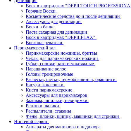
Депиляция
Воск в картриджах "DEPILTOUCH PROFESSION
Горячие Воски
Косметические средства до и после депиляции
Аксессуары для депиляции
Воски в банке
Паста сахарная для депиляции
Воск в картриджах "DEPILFLAX"
Восконагреватели
Парикмахерский зал
Парикмахерские ножницы, бритвы
Чехлы для парикмахерских ножниц
Губки, спонжи, кисти макияжные
Наращивание волос
Головы тренировочные
Расчески, щётки, термобрашинги, брашинги
Бигуди, коклюшки
Кисти парикмахерские
Аксессуары для парикмахеров
Зажимы, шпильки, невидимки
Резинки, валики
Распылители, стаканы
Фены, плойки, щипцы, машинки для стрижки
Ногтевой сервис
Аппараты для маникюра и педикюра