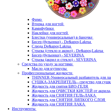
Фимо
Втирка для ногтей
Камифубики
Наклейки для ногтей
Блестки (универсальные) в баночке
Бисер (бульонки) - De&apos;Lakrua
Слюда De&apos;Lakrua
Стразы (стекло и акрил) - De&apos;Lakrua
Бисер (бульонки) - SEVERINA
Стразы (акрил и стекло) - SEVERINA
Средства по уходу за ногтями
Масло для кутикулы
Профессиональные жидкости
THINNER-Универсальный разбавитель для л
СУШКА-ЗАКРЕПИТЕЛЬ - средство для сушк
Жидкость для снятия БИО-ГЕЛЯ
Жидкость для ОЧИСТКИ КИСТЕЙ от акрила, 
Жидкость для СНЯТИЯ ГЕЛЬ-ЛАКА
Жидкость для СНЯТИЯ ЛИПКОГО СЛОЯ
Жидкость для СНЯТИЯ ЛАКА
Инструменты