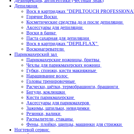
Дезинфекция, антисептики (Честный Знак)
Депиляция
Воск в картриджах "DEPILTOUCH PROFESSION
Горячие Воски
Косметические средства до и после депиляции
Аксессуары для депиляции
Воски в банке
Паста сахарная для депиляции
Воск в картриджах "DEPILFLAX"
Восконагреватели
Парикмахерский зал
Парикмахерские ножницы, бритвы
Чехлы для парикмахерских ножниц
Губки, спонжи, кисти макияжные
Наращивание волос
Головы тренировочные
Расчески, щётки, термобрашинги, брашинги
Бигуди, коклюшки
Кисти парикмахерские
Аксессуары для парикмахеров
Зажимы, шпильки, невидимки
Резинки, валики
Распылители, стаканы
Фены, плойки, щипцы, машинки для стрижки
Ногтевой сервис