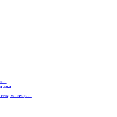
аков
и лака
геля, мономеров