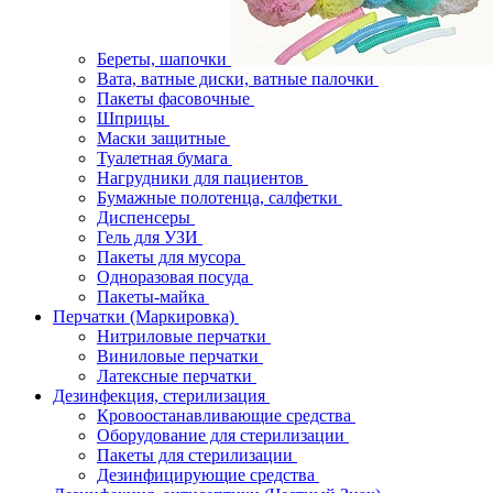
Береты, шапочки
Вата, ватные диски, ватные палочки
Пакеты фасовочные
Шприцы
Маски защитные
Туалетная бумага
Нагрудники для пациентов
Бумажные полотенца, салфетки
Диспенсеры
Гель для УЗИ
Пакеты для мусора
Одноразовая посуда
Пакеты-майка
Перчатки (Маркировка)
Нитриловые перчатки
Виниловые перчатки
Латексные перчатки
Дезинфекция, стерилизация
Кровоостанавливающие средства
Оборудование для стерилизации
Пакеты для стерилизации
Дезинфицирующие средства