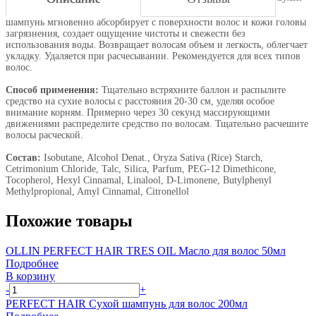
шампунь мгновенно абсорбирует с поверхности волос и кожи головы
загрязнения, создает ощущение чистоты и свежести без
использования воды. Возвращает волосам объем и легкость, облегчает
укладку. Удаляется при расчесывании. Рекомендуется для всех типов
волос.
Способ применения:
Тщательно встряхните баллон и распылите
средство на сухие волосы с расстояния 20-30 см, уделяя особое
внимание корням. Примерно через 30 секунд массирующими
движениями распределите средство по волосам. Тщательно расчешите
волосы расческой.
Состав:
Isobutane, Alcohol Denat., Oryza Sativa (Rice) Starch,
Cetrimonium Chloride, Talc, Silica, Parfum, PEG-12 Dimethicone,
Tocopherol, Hexyl Cinnamal, Linalool, D-Limonene, Butylphenyl
Methylpropional, Amyl Cinnamal, Citronellol
Похожие товары
OLLIN PERFECT HAIR TRES OIL Масло для волос 50мл
Подробнее
В корзину
-
+
PERFECT HAIR Сухой шампунь для волос 200мл