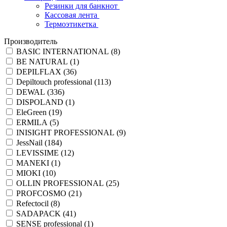
Резинки для банкнот
Кассовая лента
Термоэтикетка
Производитель
BASIC INTERNATIONAL (
8
)
BE NATURAL (
1
)
DEPILFLAX (
36
)
Depiltouch professional (
113
)
DEWAL (
336
)
DISPOLAND (
1
)
EleGreen (
19
)
ERMILA (
5
)
INISIGHT PROFESSIONAL (
9
)
JessNail (
184
)
LEVISSIME (
12
)
MANEKI (
1
)
MIOKI (
10
)
OLLIN PROFESSIONAL (
25
)
PROFCOSMO (
21
)
Refectocil (
8
)
SADAPACK (
41
)
SENSE professional (
1
)