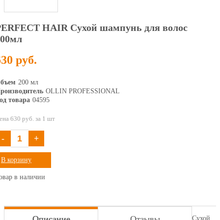
PERFECT HAIR Сухой шампунь для волос
200мл
630 руб.
бъем
200 мл
роизводитель
OLLIN PROFESSIONAL
од товара
04595
ена 630 руб. за 1 шт
-
+
В корзину
овар в наличии
Описание
Отзывы
Сухой