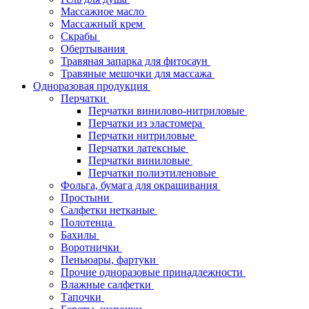
Массажное масло
Массажный крем
Скрабы
Обертывания
Травяная запарка для фитосаун
Травяные мешочки для массажа
Одноразовая продукция
Перчатки
Перчатки винилово-нитриловые
Перчатки из эластомера
Перчатки нитриловые
Перчатки латексные
Перчатки виниловые
Перчатки полиэтиленовые
Фольга, бумага для окрашивания
Простыни
Салфетки нетканые
Полотенца
Бахилы
Воротнички
Пеньюары, фартуки
Прочие одноразовые принадлежности
Влажные салфетки
Тапочки