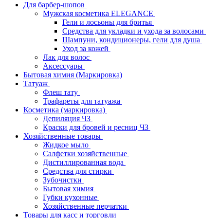
Для барбер-шопов
Мужская косметика ELEGANCE
Гели и лосьоны для бритья
Средства для укладки и ухода за волосами
Шампуни, кондиционеры, гели для душа
Уход за кожей
Лак для волос
Аксессуары
Бытовая химия (Маркировка)
Татуаж
Флеш тату
Трафареты для татуажа
Косметика (маркировка)
Депиляция ЧЗ
Краски для бровей и ресниц ЧЗ
Хозяйственные товары
Жидкое мыло
Салфетки хозяйственные
Дистиллированная вода
Средства для стирки
Зубочистки
Бытовая химия
Губки кухонные
Хозяйственные перчатки
Товары для касс и торговли