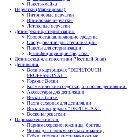
Пакеты-майка
Перчатки (Маркировка)
Нитриловые перчатки
Виниловые перчатки
Латексные перчатки
Дезинфекция, стерилизация
Кровоостанавливающие средства
Оборудование для стерилизации
Пакеты для стерилизации
Дезинфицирующие средства
Дезинфекция, антисептики (Честный Знак)
Депиляция
Воск в картриджах "DEPILTOUCH
PROFESSIONAL"
Горячие Воски
Косметические средства до и после депиляции
Аксессуары для депиляции
Воски в банке
Паста сахарная для депиляции
Воск в картриджах "DEPILFLAX"
Восконагреватели
Парикмахерский зал
Парикмахерские ножницы, бритвы
Чехлы для парикмахерских ножниц
Губки, спонжи, кисти макияжные