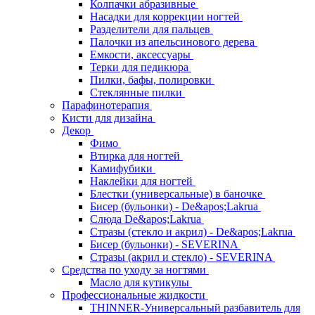
Колпачки абразивные
Насадки для коррекции ногтей
Разделители для пальцев
Палочки из апельсинового дерева
Емкости, аксессуары
Терки для педикюра
Пилки, бафы, полировки
Стеклянные пилки
Парафинотерапия
Кисти для дизайна
Декор
Фимо
Втирка для ногтей
Камифубики
Наклейки для ногтей
Блестки (универсальные) в баночке
Бисер (бульонки) - De&apos;Lakrua
Слюда De&apos;Lakrua
Стразы (стекло и акрил) - De&apos;Lakrua
Бисер (бульонки) - SEVERINA
Стразы (акрил и стекло) - SEVERINA
Средства по уходу за ногтями
Масло для кутикулы
Профессиональные жидкости
THINNER-Универсальный разбавитель для