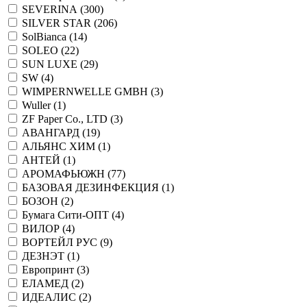
SEVERINA (
300
)
SILVER STAR (
206
)
SolBianca (
14
)
SOLEO (
22
)
SUN LUXE (
29
)
SW (
4
)
WIMPERNWELLE GMBH (
3
)
Wuller (
1
)
ZF Paper Co., LTD (
3
)
АВАНГАРД (
19
)
АЛЬЯНС ХИМ (
1
)
АНТЕЙ (
1
)
АРОМАФЬЮЖН (
77
)
БАЗОВАЯ ДЕЗИНФЕКЦИЯ (
1
)
БОЗОН (
2
)
Бумага Сити-ОПТ (
4
)
ВИЛОР (
4
)
ВОРТЕЙЛ РУС (
9
)
ДЕЗНЭТ (
1
)
Европринт (
3
)
ЕЛАМЕД (
2
)
ИДЕАЛИС (
2
)