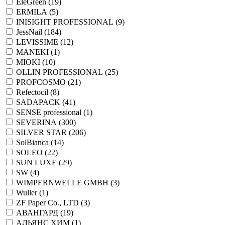
EleGreen (
19
)
ERMILA (
5
)
INISIGHT PROFESSIONAL (
9
)
JessNail (
184
)
LEVISSIME (
12
)
MANEKI (
1
)
MIOKI (
10
)
OLLIN PROFESSIONAL (
25
)
PROFCOSMO (
21
)
Refectocil (
8
)
SADAPACK (
41
)
SENSE professional (
1
)
SEVERINA (
300
)
SILVER STAR (
206
)
SolBianca (
14
)
SOLEO (
22
)
SUN LUXE (
29
)
SW (
4
)
WIMPERNWELLE GMBH (
3
)
Wuller (
1
)
ZF Paper Co., LTD (
3
)
АВАНГАРД (
19
)
АЛЬЯНС ХИМ (
1
)