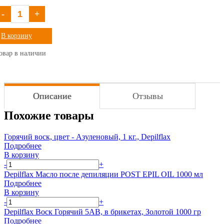
-
+
В корзину
овар в наличии
Описание
Отзывы
Похожие товары
Горячий воск, цвет - Азуленовый, 1 кг., Depilflax
Подробнее
В корзину
-
+
Depilflax Масло после депиляции POST EPIL OIL 1000 мл
Подробнее
В корзину
-
+
Depilflax Воск Горячий 5AB, в брикетах, Золотой 1000 гр
Подробнее