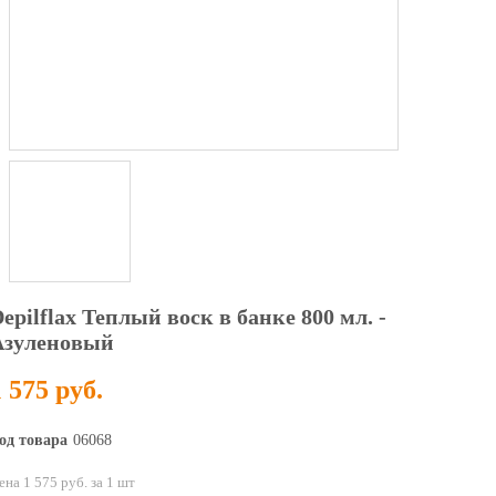
epilflax Теплый воск в банке 800 мл. -
Азуленовый
1 575 руб.
од товара
06068
ена 1 575 руб. за 1 шт