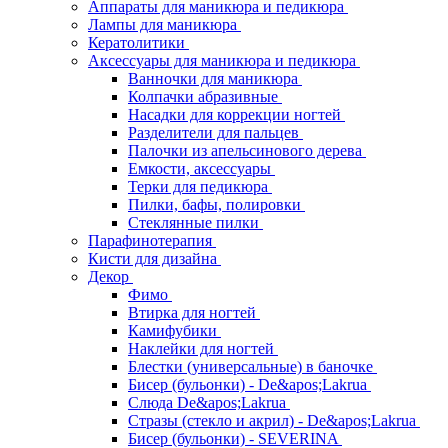
Аппараты для маникюра и педикюра
Лампы для маникюра
Кератолитики
Аксессуары для маникюра и педикюра
Ванночки для маникюра
Колпачки абразивные
Насадки для коррекции ногтей
Разделители для пальцев
Палочки из апельсинового дерева
Емкости, аксессуары
Терки для педикюра
Пилки, бафы, полировки
Стеклянные пилки
Парафинотерапия
Кисти для дизайна
Декор
Фимо
Втирка для ногтей
Камифубики
Наклейки для ногтей
Блестки (универсальные) в баночке
Бисер (бульонки) - De&apos;Lakrua
Слюда De&apos;Lakrua
Стразы (стекло и акрил) - De&apos;Lakrua
Бисер (бульонки) - SEVERINA