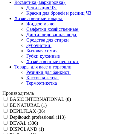
Косметика (маркировка)
Депиляция ЧЗ
Краски для бровей и ресниц ЧЗ
Хозяйственные товары
Жидкое мыло
Салфетки хозяйственные
Дистиллированная вода
Средства для стирки
Зубочистки
Бытовая химия
Губки кухонные
Хозяйственные перчатки
Товары для касс и торговли
Резинки для банкнот
Кассовая лента
Термоэтикетка
Производитель
BASIC INTERNATIONAL (
8
)
BE NATURAL (
1
)
DEPILFLAX (
36
)
Depiltouch professional (
113
)
DEWAL (
336
)
DISPOLAND (
1
)