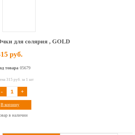
Очки для солярия , GOLD
315 руб.
од товара
05679
ена 315 руб. за 1 шт
-
+
В корзину
овар в наличии