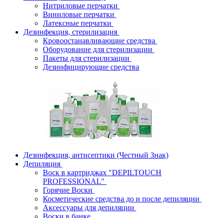
Нитриловые перчатки
Виниловые перчатки
Латексные перчатки
Дезинфекция, стерилизация
Кровоостанавливающие средства
Оборудование для стерилизации
Пакеты для стерилизации
Дезинфицирующие средства
Дезинфекция, антисептики (Честный Знак)
Депиляция
Воск в картриджах "DEPILTOUCH
PROFESSIONAL"
Горячие Воски
Косметические средства до и после депиляции
Аксессуары для депиляции
Воски в банке