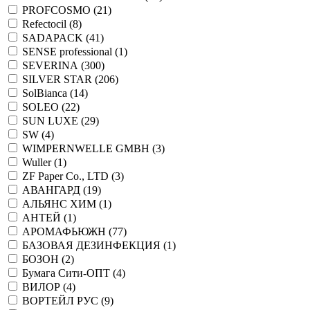
PROFCOSMO (
21
)
Refectocil (
8
)
SADAPACK (
41
)
SENSE professional (
1
)
SEVERINA (
300
)
SILVER STAR (
206
)
SolBianca (
14
)
SOLEO (
22
)
SUN LUXE (
29
)
SW (
4
)
WIMPERNWELLE GMBH (
3
)
Wuller (
1
)
ZF Paper Co., LTD (
3
)
АВАНГАРД (
19
)
АЛЬЯНС ХИМ (
1
)
АНТЕЙ (
1
)
АРОМАФЬЮЖН (
77
)
БАЗОВАЯ ДЕЗИНФЕКЦИЯ (
1
)
БОЗОН (
2
)
Бумага Сити-ОПТ (
4
)
ВИЛОР (
4
)
ВОРТЕЙЛ РУС (
9
)