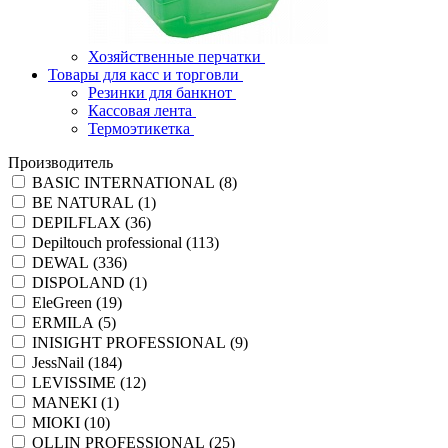
Хозяйственные перчатки
Товары для касс и торговли
Резинки для банкнот
Кассовая лента
Термоэтикетка
Производитель
BASIC INTERNATIONAL (
8
)
BE NATURAL (
1
)
DEPILFLAX (
36
)
Depiltouch professional (
113
)
DEWAL (
336
)
DISPOLAND (
1
)
EleGreen (
19
)
ERMILA (
5
)
INISIGHT PROFESSIONAL (
9
)
JessNail (
184
)
LEVISSIME (
12
)
MANEKI (
1
)
MIOKI (
10
)
OLLIN PROFESSIONAL (
25
)