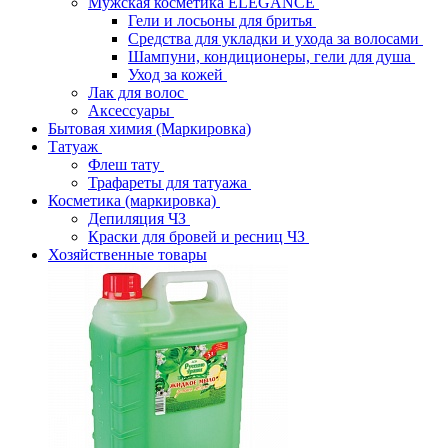
Мужская косметика ELEGANCE
Гели и лосьоны для бритья
Средства для укладки и ухода за волосами
Шампуни, кондиционеры, гели для душа
Уход за кожей
Лак для волос
Аксессуары
Бытовая химия (Маркировка)
Татуаж
Флеш тату
Трафареты для татуажа
Косметика (маркировка)
Депиляция ЧЗ
Краски для бровей и ресниц ЧЗ
Хозяйственные товары