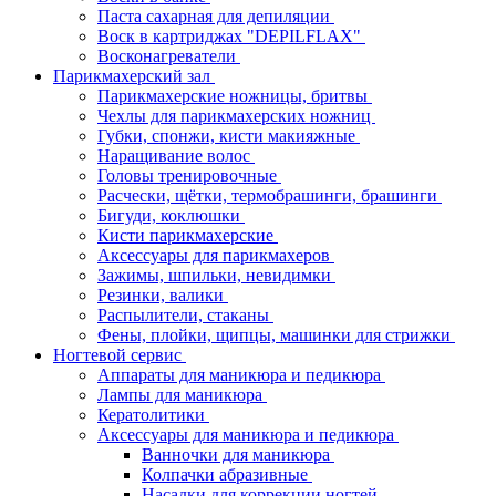
Паста сахарная для депиляции
Воск в картриджах "DEPILFLAX"
Восконагреватели
Парикмахерский зал
Парикмахерские ножницы, бритвы
Чехлы для парикмахерских ножниц
Губки, спонжи, кисти макияжные
Наращивание волос
Головы тренировочные
Расчески, щётки, термобрашинги, брашинги
Бигуди, коклюшки
Кисти парикмахерские
Аксессуары для парикмахеров
Зажимы, шпильки, невидимки
Резинки, валики
Распылители, стаканы
Фены, плойки, щипцы, машинки для стрижки
Ногтевой сервис
Аппараты для маникюра и педикюра
Лампы для маникюра
Кератолитики
Аксессуары для маникюра и педикюра
Ванночки для маникюра
Колпачки абразивные
Насадки для коррекции ногтей