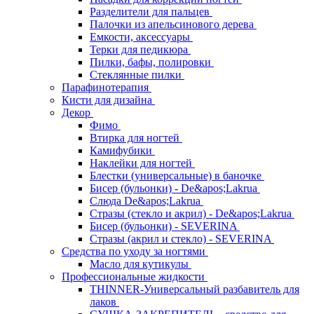
Разделители для пальцев
Палочки из апельсинового дерева
Емкости, аксессуары
Терки для педикюра
Пилки, бафы, полировки
Стеклянные пилки
Парафинотерапия
Кисти для дизайна
Декор
Фимо
Втирка для ногтей
Камифубики
Наклейки для ногтей
Блестки (универсальные) в баночке
Бисер (бульонки) - De&apos;Lakrua
Слюда De&apos;Lakrua
Стразы (стекло и акрил) - De&apos;Lakrua
Бисер (бульонки) - SEVERINA
Стразы (акрил и стекло) - SEVERINA
Средства по уходу за ногтями
Масло для кутикулы
Профессиональные жидкости
THINNER-Универсальный разбавитель для
лаков