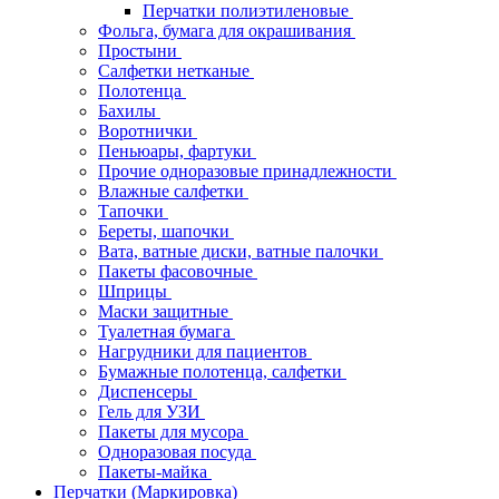
Перчатки полиэтиленовые
Фольга, бумага для окрашивания
Простыни
Салфетки нетканые
Полотенца
Бахилы
Воротнички
Пеньюары, фартуки
Прочие одноразовые принадлежности
Влажные салфетки
Тапочки
Береты, шапочки
Вата, ватные диски, ватные палочки
Пакеты фасовочные
Шприцы
Маски защитные
Туалетная бумага
Нагрудники для пациентов
Бумажные полотенца, салфетки
Диспенсеры
Гель для УЗИ
Пакеты для мусора
Одноразовая посуда
Пакеты-майка
Перчатки (Маркировка)