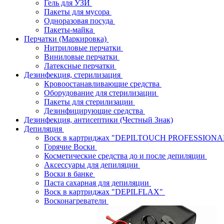
Гель для УЗИ
Пакеты для мусора
Одноразовая посуда
Пакеты-майка
Перчатки (Маркировка)
Нитриловые перчатки
Виниловые перчатки
Латексные перчатки
Дезинфекция, стерилизация
Кровоостанавливающие средства
Оборудование для стерилизации
Пакеты для стерилизации
Дезинфицирующие средства
Дезинфекция, антисептики (Честный Знак)
Депиляция
Воск в картриджах "DEPILTOUCH PROFESSION
Горячие Воски
Косметические средства до и после депиляции
Аксессуары для депиляции
Воски в банке
Паста сахарная для депиляции
Воск в картриджах "DEPILFLAX"
Восконагреватели