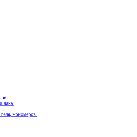
аков
и лака
геля, мономеров