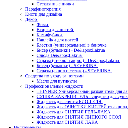
Стеклянные пилки
Парафинотерапия
Кисти для дизайна
Декор
Фимо
Втирка для ногтей
Камифубики
Наклейки для ногтей
Блестки (универсальные) в баночке
Бисер (бульонки) - De&apos;Lakrua
Слюда De&apos;Lakrua
Стразы (стекло и акрил) - De&apos;Lakrua
Бисер (бульонки) - SEVERINA
Стразы (акрил и стекло) - SEVERINA
Средства по уходу за ногтями
Масло для кутикулы
Профессиональные жидкости
THINNER-Универсальный разбавитель для л
СУШКА-ЗАКРЕПИТЕЛЬ - средство для сушк
Жидкость для снятия БИО-ГЕЛЯ
Жидкость для ОЧИСТКИ КИСТЕЙ от акрила, 
Жидкость для СНЯТИЯ ГЕЛЬ-ЛАКА
Жидкость для СНЯТИЯ ЛИПКОГО СЛОЯ
Жидкость для СНЯТИЯ ЛАКА
Инструменты