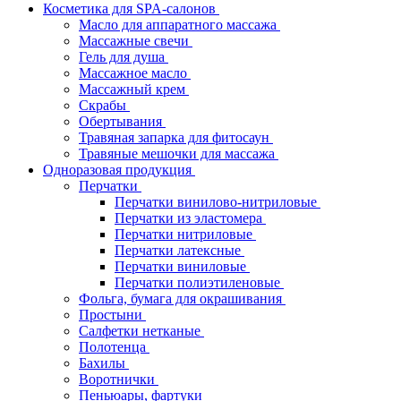
Косметика для SPA-салонов
Масло для аппаратного массажа
Массажные свечи
Гель для душа
Массажное масло
Массажный крем
Скрабы
Обертывания
Травяная запарка для фитосаун
Травяные мешочки для массажа
Одноразовая продукция
Перчатки
Перчатки винилово-нитриловые
Перчатки из эластомера
Перчатки нитриловые
Перчатки латексные
Перчатки виниловые
Перчатки полиэтиленовые
Фольга, бумага для окрашивания
Простыни
Салфетки нетканые
Полотенца
Бахилы
Воротнички
Пеньюары, фартуки