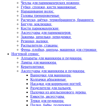
Чехлы для парикмахерских ножниц
Губки, спонжи, кисти макияжные
Наращивание волос
Головы тренировочные
Расчески, щётки, термобрашинги, брашинги
Бигуди, коклюшки
Кисти парикмахерские
Аксессуары для парикмахеров
Зажимы, шпильки, невидимки
Резинки, валики
Распылители, стаканы
Фены, плойки, щипцы, машинки для стрижки
Ногтевой сервис
Аппараты для маникюра и педикюра
Лампы для маникюра
Кератолитики
Аксессуары для маникюра и педикюра
Ванночки для маникюра
Колпачки абразивные
Насадки для коррекции ногтей
Разделители для пальцев
Палочки из апельсинового дерева
Емкости, аксессуары
Терки для педикюра
Пилки, бафы, полировки