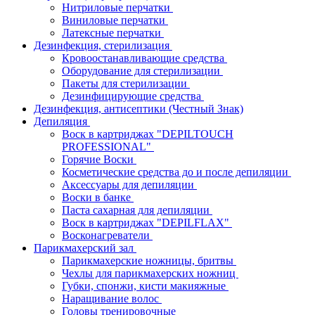
Нитриловые перчатки
Виниловые перчатки
Латексные перчатки
Дезинфекция, стерилизация
Кровоостанавливающие средства
Оборудование для стерилизации
Пакеты для стерилизации
Дезинфицирующие средства
Дезинфекция, антисептики (Честный Знак)
Депиляция
Воск в картриджах "DEPILTOUCH
PROFESSIONAL"
Горячие Воски
Косметические средства до и после депиляции
Аксессуары для депиляции
Воски в банке
Паста сахарная для депиляции
Воск в картриджах "DEPILFLAX"
Восконагреватели
Парикмахерский зал
Парикмахерские ножницы, бритвы
Чехлы для парикмахерских ножниц
Губки, спонжи, кисти макияжные
Наращивание волос
Головы тренировочные