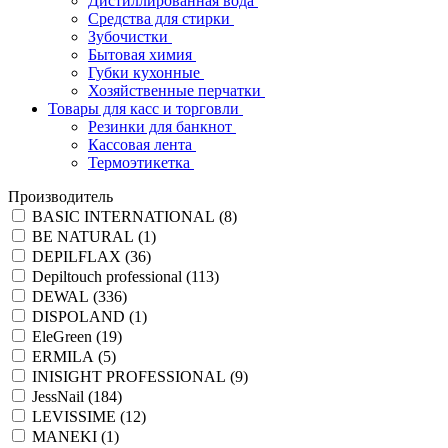
Дистиллированная вода
Средства для стирки
Зубочистки
Бытовая химия
Губки кухонные
Хозяйственные перчатки
Товары для касс и торговли
Резинки для банкнот
Кассовая лента
Термоэтикетка
Производитель
BASIC INTERNATIONAL (
8
)
BE NATURAL (
1
)
DEPILFLAX (
36
)
Depiltouch professional (
113
)
DEWAL (
336
)
DISPOLAND (
1
)
EleGreen (
19
)
ERMILA (
5
)
INISIGHT PROFESSIONAL (
9
)
JessNail (
184
)
LEVISSIME (
12
)
MANEKI (
1
)