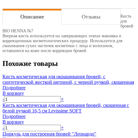
Описание
Отзывы
Кисть
для
бровей
BIO HENNA №7
Веерная кисть используется на завершающих этапах макияжа и
коррекционных косметологических процедур. Используется для
смахивания сухих частичек косметики с лица и волосинок,
оставшиеся на коже после коррекции бровей.
Похожие товары
Кисть косметическая для окрашивания бровей, с
синтетической жесткой щетиной, с черной ручкой, скошенная
Подробнее
В корзину
-
+
Кисть косметическая для окрашивания бровей, скошенная с
белой ручкой 16,5 см Levissime SOFT
Подробнее
В корзину
-
+
Циркуль для построения бровей "Леонардо"