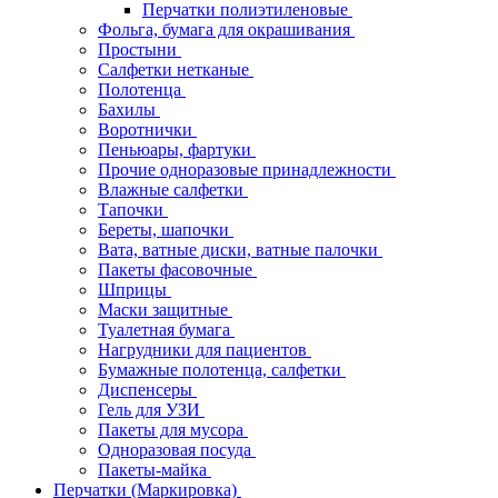
Перчатки полиэтиленовые
Фольга, бумага для окрашивания
Простыни
Салфетки нетканые
Полотенца
Бахилы
Воротнички
Пеньюары, фартуки
Прочие одноразовые принадлежности
Влажные салфетки
Тапочки
Береты, шапочки
Вата, ватные диски, ватные палочки
Пакеты фасовочные
Шприцы
Маски защитные
Туалетная бумага
Нагрудники для пациентов
Бумажные полотенца, салфетки
Диспенсеры
Гель для УЗИ
Пакеты для мусора
Одноразовая посуда
Пакеты-майка
Перчатки (Маркировка)