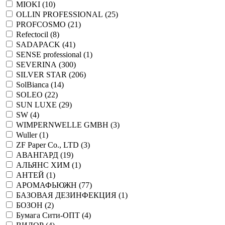
MIOKI (
10
)
OLLIN PROFESSIONAL (
25
)
PROFCOSMO (
21
)
Refectocil (
8
)
SADAPACK (
41
)
SENSE professional (
1
)
SEVERINA (
300
)
SILVER STAR (
206
)
SolBianca (
14
)
SOLEO (
22
)
SUN LUXE (
29
)
SW (
4
)
WIMPERNWELLE GMBH (
3
)
Wuller (
1
)
ZF Paper Co., LTD (
3
)
АВАНГАРД (
19
)
АЛЬЯНС ХИМ (
1
)
АНТЕЙ (
1
)
АРОМАФЬЮЖН (
77
)
БАЗОВАЯ ДЕЗИНФЕКЦИЯ (
1
)
БОЗОН (
2
)
Бумага Сити-ОПТ (
4
)