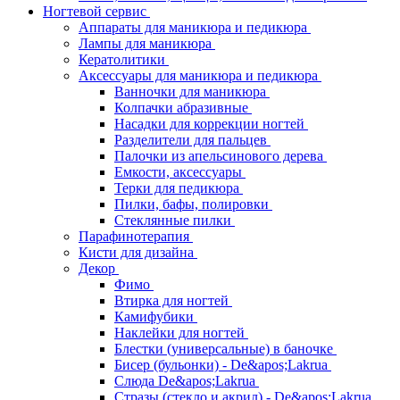
Ногтевой сервис
Аппараты для маникюра и педикюра
Лампы для маникюра
Кератолитики
Аксессуары для маникюра и педикюра
Ванночки для маникюра
Колпачки абразивные
Насадки для коррекции ногтей
Разделители для пальцев
Палочки из апельсинового дерева
Емкости, аксессуары
Терки для педикюра
Пилки, бафы, полировки
Стеклянные пилки
Парафинотерапия
Кисти для дизайна
Декор
Фимо
Втирка для ногтей
Камифубики
Наклейки для ногтей
Блестки (универсальные) в баночке
Бисер (бульонки) - De&apos;Lakrua
Слюда De&apos;Lakrua
Стразы (стекло и акрил) - De&apos;Lakrua