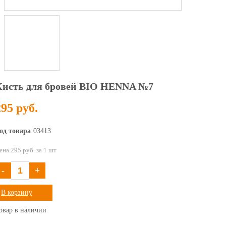
Кисть для бровей BIO HENNA №7
295 руб.
од товара
03413
ена 295 руб. за 1 шт
-
+
В корзину
овар в наличии