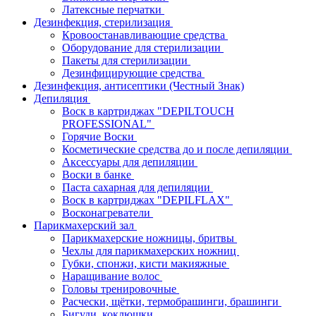
Латексные перчатки
Дезинфекция, стерилизация
Кровоостанавливающие средства
Оборудование для стерилизации
Пакеты для стерилизации
Дезинфицирующие средства
Дезинфекция, антисептики (Честный Знак)
Депиляция
Воск в картриджах "DEPILTOUCH
PROFESSIONAL"
Горячие Воски
Косметические средства до и после депиляции
Аксессуары для депиляции
Воски в банке
Паста сахарная для депиляции
Воск в картриджах "DEPILFLAX"
Восконагреватели
Парикмахерский зал
Парикмахерские ножницы, бритвы
Чехлы для парикмахерских ножниц
Губки, спонжи, кисти макияжные
Наращивание волос
Головы тренировочные
Расчески, щётки, термобрашинги, брашинги
Бигуди, коклюшки