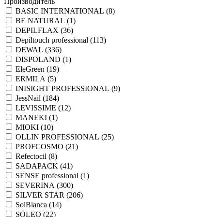
Производитель
BASIC INTERNATIONAL (
8
)
BE NATURAL (
1
)
DEPILFLAX (
36
)
Depiltouch professional (
113
)
DEWAL (
336
)
DISPOLAND (
1
)
EleGreen (
19
)
ERMILA (
5
)
INISIGHT PROFESSIONAL (
9
)
JessNail (
184
)
LEVISSIME (
12
)
MANEKI (
1
)
MIOKI (
10
)
OLLIN PROFESSIONAL (
25
)
PROFCOSMO (
21
)
Refectocil (
8
)
SADAPACK (
41
)
SENSE professional (
1
)
SEVERINA (
300
)
SILVER STAR (
206
)
SolBianca (
14
)
SOLEO (
22
)