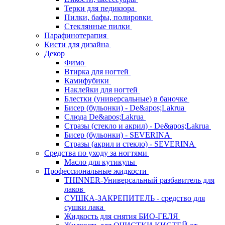
Терки для педикюра
Пилки, бафы, полировки
Стеклянные пилки
Парафинотерапия
Кисти для дизайна
Декор
Фимо
Втирка для ногтей
Камифубики
Наклейки для ногтей
Блестки (универсальные) в баночке
Бисер (бульонки) - De&apos;Lakrua
Слюда De&apos;Lakrua
Стразы (стекло и акрил) - De&apos;Lakrua
Бисер (бульонки) - SEVERINA
Стразы (акрил и стекло) - SEVERINA
Средства по уходу за ногтями
Масло для кутикулы
Профессиональные жидкости
THINNER-Универсальный разбавитель для
лаков
СУШКА-ЗАКРЕПИТЕЛЬ - средство для
сушки лака
Жидкость для снятия БИО-ГЕЛЯ