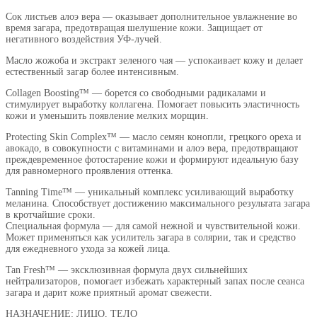
Сок листьев алоэ вера — оказывает дополнительное увлажнение во
время загара, предотвращая шелушение кожи. Защищает от
негативного воздействия УФ-лучей.
Масло жожоба и экстракт зеленого чая — успокаивает кожу и делает
естественный загар более интенсивным.
Сollagen Boosting™ — борется со свободными радикалами и
стимулирует выработку коллагена. Помогает повысить эластичность
кожи и уменьшить появление мелких морщин.
Protecting Skin Complex™ — масло семян конопли, грецкого ореха и
авокадо, в совокупности с витаминами и алоэ вера, предотвращают
преждевременное фотостарение кожи и формируют идеальную базу
для равномерного проявления оттенка.
Tanning Time™ — уникальный комплекс усиливающий выработку
меланина. Способствует достижению максимального результата загара
в кротчайшие сроки.
Специальная формула — для самой нежной и чувствительной кожи.
Может применяться как усилитель загара в солярии, так и средство
для ежедневного ухода за кожей лица.
Tan Fresh™ — эксклюзивная формула двух сильнейших
нейтрализаторов, помогает избежать характерный запах после сеанса
загара и дарит коже приятный аромат свежести.
НАЗНАЧЕНИЕ: ЛИЦО, ТЕЛО