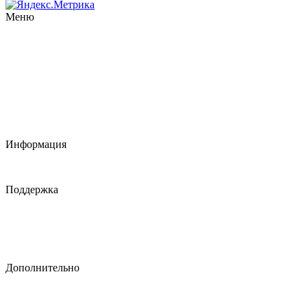
Меню
Распродажа
Статьи
Сотрудничество
Оплата и доставка
Контакты
Обратная связь
Скачать прайс-лист
Информация
Информация о доставке
Политика конфидициальности
Поддержка
Служба поддержки
Возврат товара
Карта сайта
Обратная связь
Дополнительно
Производители
Подарочные сертификаты