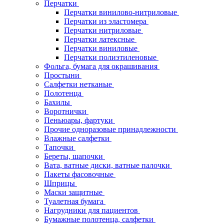
Перчатки
Перчатки винилово-нитриловые
Перчатки из эластомера
Перчатки нитриловые
Перчатки латексные
Перчатки виниловые
Перчатки полиэтиленовые
Фольга, бумага для окрашивания
Простыни
Салфетки нетканые
Полотенца
Бахилы
Воротнички
Пеньюары, фартуки
Прочие одноразовые принадлежности
Влажные салфетки
Тапочки
Береты, шапочки
Вата, ватные диски, ватные палочки
Пакеты фасовочные
Шприцы
Маски защитные
Туалетная бумага
Нагрудники для пациентов
Бумажные полотенца, салфетки