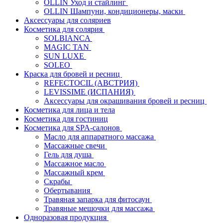
OLLIN Уход и стайлинг
OLLIN Шампуни, кондиционеры, маски
Аксессуары для соляриев
Косметика для солярия
SOLBIANCA
MAGIC TAN
SUN LUXE
SOLEO
Краска для бровей и ресниц
REFECTOCIL (АВСТРИЯ)
LEVISSIME (ИСПАНИЯ)
Аксессуары для окрашивания бровей и ресниц
Косметика для лица и тела
Косметика для гостиниц
Косметика для SPA-салонов
Масло для аппаратного массажа
Массажные свечи
Гель для душа
Массажное масло
Массажный крем
Скрабы
Обертывания
Травяная запарка для фитосаун
Травяные мешочки для массажа
Одноразовая продукция