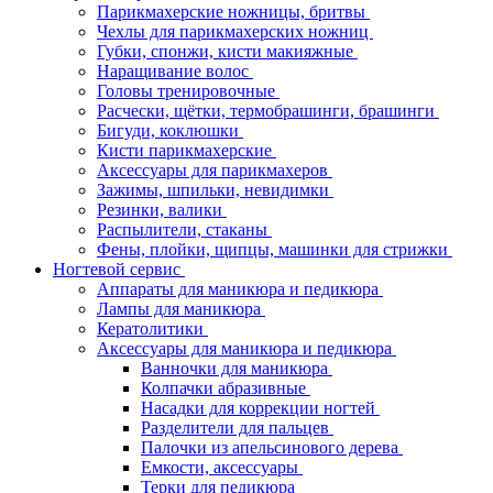
Парикмахерские ножницы, бритвы
Чехлы для парикмахерских ножниц
Губки, спонжи, кисти макияжные
Наращивание волос
Головы тренировочные
Расчески, щётки, термобрашинги, брашинги
Бигуди, коклюшки
Кисти парикмахерские
Аксессуары для парикмахеров
Зажимы, шпильки, невидимки
Резинки, валики
Распылители, стаканы
Фены, плойки, щипцы, машинки для стрижки
Ногтевой сервис
Аппараты для маникюра и педикюра
Лампы для маникюра
Кератолитики
Аксессуары для маникюра и педикюра
Ванночки для маникюра
Колпачки абразивные
Насадки для коррекции ногтей
Разделители для пальцев
Палочки из апельсинового дерева
Емкости, аксессуары
Терки для педикюра