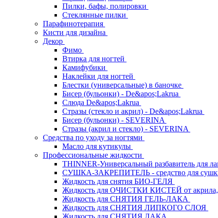
Пилки, бафы, полировки
Стеклянные пилки
Парафинотерапия
Кисти для дизайна
Декор
Фимо
Втирка для ногтей
Камифубики
Наклейки для ногтей
Блестки (универсальные) в баночке
Бисер (бульонки) - De&apos;Lakrua
Слюда De&apos;Lakrua
Стразы (стекло и акрил) - De&apos;Lakrua
Бисер (бульонки) - SEVERINA
Стразы (акрил и стекло) - SEVERINA
Средства по уходу за ногтями
Масло для кутикулы
Профессиональные жидкости
THINNER-Универсальный разбавитель для л
СУШКА-ЗАКРЕПИТЕЛЬ - средство для сушк
Жидкость для снятия БИО-ГЕЛЯ
Жидкость для ОЧИСТКИ КИСТЕЙ от акрила, 
Жидкость для СНЯТИЯ ГЕЛЬ-ЛАКА
Жидкость для СНЯТИЯ ЛИПКОГО СЛОЯ
Жидкость для СНЯТИЯ ЛАКА