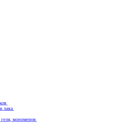
аков
и лака
геля, мономеров