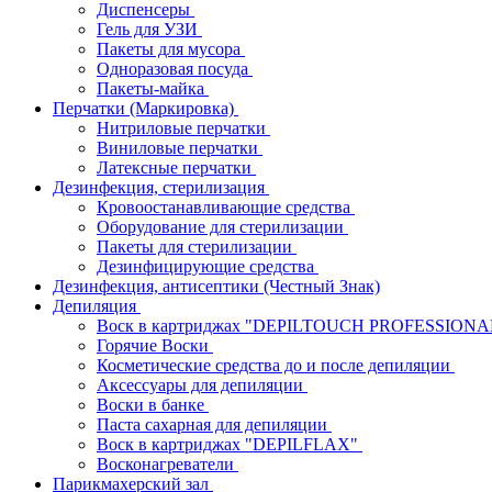
Диспенсеры
Гель для УЗИ
Пакеты для мусора
Одноразовая посуда
Пакеты-майка
Перчатки (Маркировка)
Нитриловые перчатки
Виниловые перчатки
Латексные перчатки
Дезинфекция, стерилизация
Кровоостанавливающие средства
Оборудование для стерилизации
Пакеты для стерилизации
Дезинфицирующие средства
Дезинфекция, антисептики (Честный Знак)
Депиляция
Воск в картриджах "DEPILTOUCH PROFESSION
Горячие Воски
Косметические средства до и после депиляции
Аксессуары для депиляции
Воски в банке
Паста сахарная для депиляции
Воск в картриджах "DEPILFLAX"
Восконагреватели
Парикмахерский зал