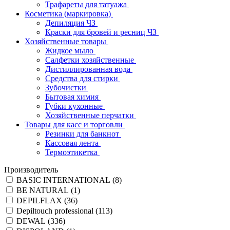
Трафареты для татуажа
Косметика (маркировка)
Депиляция ЧЗ
Краски для бровей и ресниц ЧЗ
Хозяйственные товары
Жидкое мыло
Салфетки хозяйственные
Дистиллированная вода
Средства для стирки
Зубочистки
Бытовая химия
Губки кухонные
Хозяйственные перчатки
Товары для касс и торговли
Резинки для банкнот
Кассовая лента
Термоэтикетка
Производитель
BASIC INTERNATIONAL (
8
)
BE NATURAL (
1
)
DEPILFLAX (
36
)
Depiltouch professional (
113
)
DEWAL (
336
)