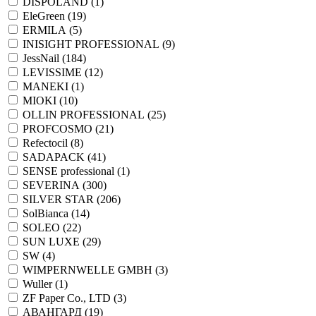
DISPOLAND (
1
)
EleGreen (
19
)
ERMILA (
5
)
INISIGHT PROFESSIONAL (
9
)
JessNail (
184
)
LEVISSIME (
12
)
MANEKI (
1
)
MIOKI (
10
)
OLLIN PROFESSIONAL (
25
)
PROFCOSMO (
21
)
Refectocil (
8
)
SADAPACK (
41
)
SENSE professional (
1
)
SEVERINA (
300
)
SILVER STAR (
206
)
SolBianca (
14
)
SOLEO (
22
)
SUN LUXE (
29
)
SW (
4
)
WIMPERNWELLE GMBH (
3
)
Wuller (
1
)
ZF Paper Co., LTD (
3
)
АВАНГАРД (
19
)