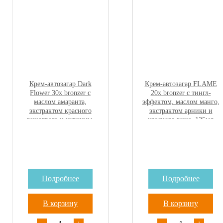
Крем-автозагар Dark
Крем-автозагар FLAME
Flower 30х bronzer с
20х bronzer с тингл-
маслом амаранта,
эффектом, маслом манго,
экстрактом красного
экстрактом арники и
винограда и куркумы,
красного вина, 125мл
125мл
Подробнее
Подробнее
В корзину
В корзину