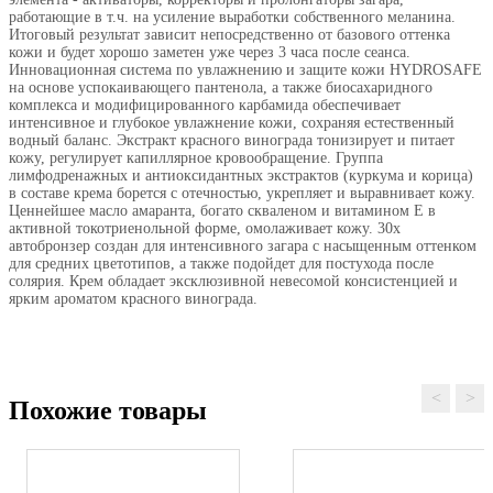
работающие в т.ч. на усиление выработки собственного меланина.
Итоговый результат зависит непосредственно от базового оттенка
кожи и будет хорошо заметен уже через 3 часа после сеанса.
Инновационная система по увлажнению и защите кожи HYDROSAFE
на основе успокаивающего пантенола, а также биосахаридного
комплекса и модифицированного карбамида обеспечивает
интенсивное и глубокое увлажнение кожи, сохраняя естественный
водный баланс. Экстракт красного винограда тонизирует и питает
кожу, регулирует капиллярное кровообращение. Группа
лимфодренажных и антиоксидантных экстрактов (куркума и корица)
в составе крема борется с отечностью, укрепляет и выравнивает кожу.
Ценнейшее масло амаранта, богато скваленом и витамином Е в
активной токотриенольной форме, омолаживает кожу. 30х
автобронзер создан для интенсивного загара с насыщенным оттенком
для средних цветотипов, а также подойдет для постухода после
солярия. Крем обладает эксклюзивной невесомой консистенцией и
ярким ароматом красного винограда.
<
>
Похожие товары