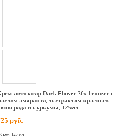
рем-автозагар Dark Flower 30х bronzer с
маслом амаранта, экстрактом красного
винограда и куркумы, 125мл
725 руб.
бъем
125 мл