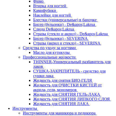
Фимо
Втирка для ногтей
Камифубики
Наклейки для ногтей
Блестки (универсальные) в баночке
Бисер (бульонки) - De&apos;Lakrua
Слюда De&apos;Lakrua
Стразы (стекло и акрил) - De&apos;Lakrua
Бисер (бульонки) - SEVERINA
Стразы (акрил и стекло) - SEVERINA
Средства по уходу за ногтями
Масло для кутикулы
Профессиональные жидкости
THINNER-Универсальный разбавитель для
лаков
СУШКА-ЗАКРЕПИТЕЛЬ - средство для
сушки лака
Жидкость для снятия БИО-ГЕЛЯ
Жидкость для ОЧИСТКИ КИСТЕЙ от
акрила, геля, мономеров
Жидкость для СНЯТИЯ ГЕЛЬ-ЛАКА
Жидкость для СНЯТИЯ ЛИПКОГО СЛОЯ
Жидкость для СНЯТИЯ ЛАКА
Инструменты
Инструменты для маникюра и педикюра