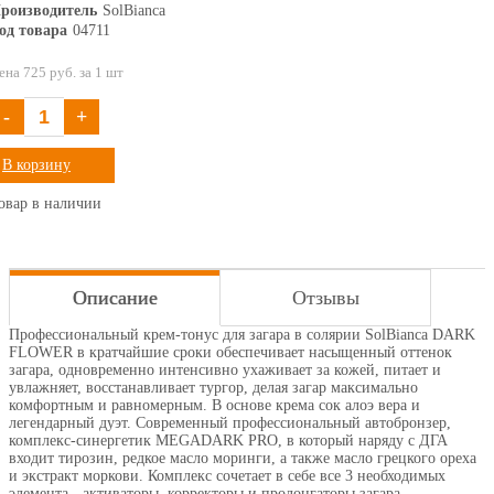
роизводитель
SolBianca
од товара
04711
ена 725 руб. за 1 шт
-
+
В корзину
овар в наличии
Описание
Отзывы
Профессиональный крем-тонус для загара в солярии SolBianca DARK
FLOWER в кратчайшие сроки обеспечивает насыщенный оттенок
загара, одновременно интенсивно ухаживает за кожей, питает и
увлажняет, восстанавливает тургор, делая загар максимально
комфортным и равномерным. В основе крема сок алоэ вера и
легендарный дуэт. Современный профессиональный автобронзер,
комплекс-синергетик MEGADARK PRO, в который наряду с ДГА
входит тирозин, редкое масло моринги, а также масло грецкого ореха
и экстракт моркови. Комплекс сочетает в себе все 3 необходимых
элемента - активаторы, корректоры и пролонгаторы загара,