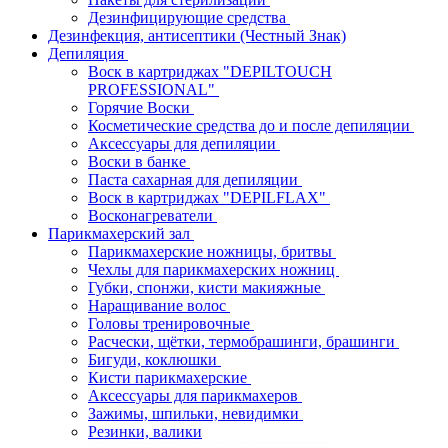
Дезинфицирующие средства
Дезинфекция, антисептики (Честный Знак)
Депиляция
Воск в картриджах "DEPILTOUCH
PROFESSIONAL"
Горячие Воски
Косметические средства до и после депиляции
Аксессуары для депиляции
Воски в банке
Паста сахарная для депиляции
Воск в картриджах "DEPILFLAX"
Восконагреватели
Парикмахерский зал
Парикмахерские ножницы, бритвы
Чехлы для парикмахерских ножниц
Губки, спонжи, кисти макияжные
Наращивание волос
Головы тренировочные
Расчески, щётки, термобрашинги, брашинги
Бигуди, коклюшки
Кисти парикмахерские
Аксессуары для парикмахеров
Зажимы, шпильки, невидимки
Резинки, валики