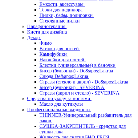
Емкости, аксессуары
Терки для педикюра
Пилки, бафы, полировки
Стеклянные пилки
Парафинотерапия
Кисти для дизайна
Декор
Фимо
Втирка для ногтей
Камифубики
Наклейки для ногтей
Блестки (универсальные) в баночке
Бисер (бульонки) - De&apos;Lakrua
Слюда De&apos;Lakrua
Стразы (стекло и акрил) - De&apos;Lakrua
Бисер (бульонки) - SEVERINA
Стразы (акрил и стекло) - SEVERINA
Средства по уходу за ногтями
Масло для кутикулы
Профессиональные жидкости
THINNER-Универсальный разбавитель для
лаков
СУШКА-ЗАКРЕПИТЕЛЬ - средство для
сушки лака
Жидкость для снятия БИО-ГЕЛЯ