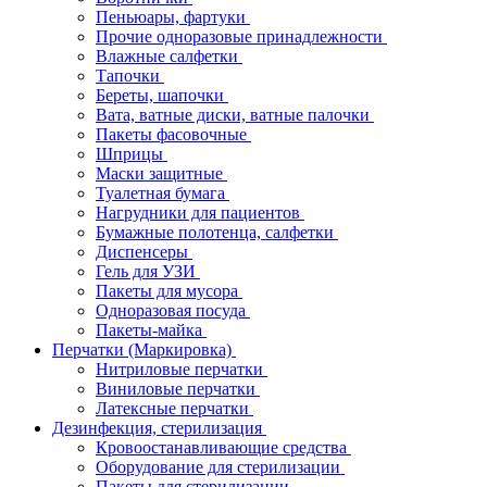
Пеньюары, фартуки
Прочие одноразовые принадлежности
Влажные салфетки
Тапочки
Береты, шапочки
Вата, ватные диски, ватные палочки
Пакеты фасовочные
Шприцы
Маски защитные
Туалетная бумага
Нагрудники для пациентов
Бумажные полотенца, салфетки
Диспенсеры
Гель для УЗИ
Пакеты для мусора
Одноразовая посуда
Пакеты-майка
Перчатки (Маркировка)
Нитриловые перчатки
Виниловые перчатки
Латексные перчатки
Дезинфекция, стерилизация
Кровоостанавливающие средства
Оборудование для стерилизации
Пакеты для стерилизации