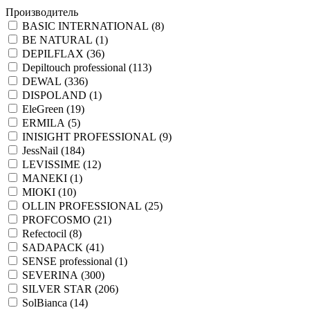
Производитель
BASIC INTERNATIONAL (
8
)
BE NATURAL (
1
)
DEPILFLAX (
36
)
Depiltouch professional (
113
)
DEWAL (
336
)
DISPOLAND (
1
)
EleGreen (
19
)
ERMILA (
5
)
INISIGHT PROFESSIONAL (
9
)
JessNail (
184
)
LEVISSIME (
12
)
MANEKI (
1
)
MIOKI (
10
)
OLLIN PROFESSIONAL (
25
)
PROFCOSMO (
21
)
Refectocil (
8
)
SADAPACK (
41
)
SENSE professional (
1
)
SEVERINA (
300
)
SILVER STAR (
206
)
SolBianca (
14
)