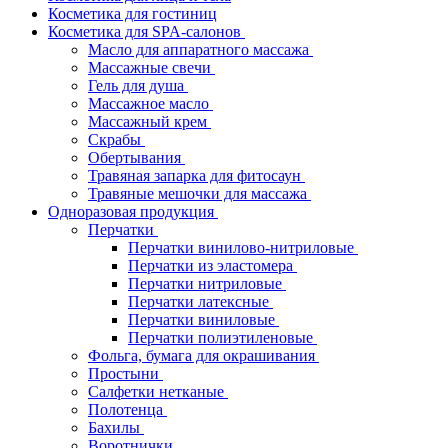
Косметика для гостиниц
Косметика для SPA-салонов
Масло для аппаратного массажа
Массажные свечи
Гель для душа
Массажное масло
Массажный крем
Скрабы
Обертывания
Травяная запарка для фитосаун
Травяные мешочки для массажа
Одноразовая продукция
Перчатки
Перчатки винилово-нитриловые
Перчатки из эластомера
Перчатки нитриловые
Перчатки латексные
Перчатки виниловые
Перчатки полиэтиленовые
Фольга, бумага для окрашивания
Простыни
Салфетки нетканые
Полотенца
Бахилы
Воротнички