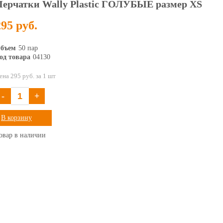
Перчатки Wally Plastic ГОЛУБЫЕ размер XS
295 руб.
бъем
50 пар
од товара
04130
ена 295 руб. за 1 шт
-
+
В корзину
овар в наличии