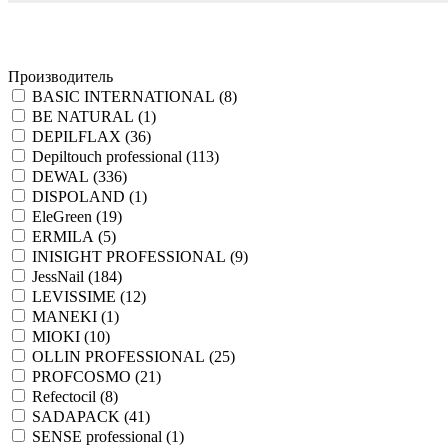
Производитель
BASIC INTERNATIONAL (
8
)
BE NATURAL (
1
)
DEPILFLAX (
36
)
Depiltouch professional (
113
)
DEWAL (
336
)
DISPOLAND (
1
)
EleGreen (
19
)
ERMILA (
5
)
INISIGHT PROFESSIONAL (
9
)
JessNail (
184
)
LEVISSIME (
12
)
MANEKI (
1
)
MIOKI (
10
)
OLLIN PROFESSIONAL (
25
)
PROFCOSMO (
21
)
Refectocil (
8
)
SADAPACK (
41
)
SENSE professional (
1
)