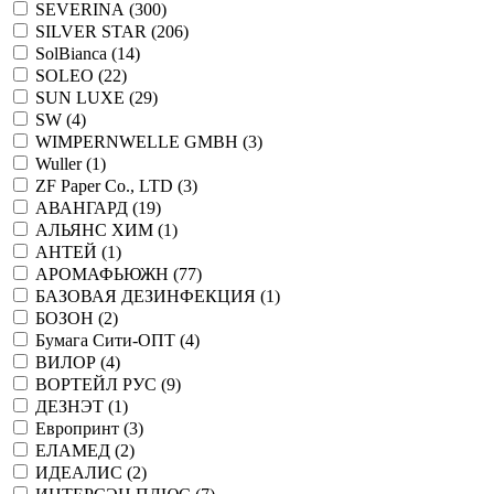
SEVERINA (
300
)
SILVER STAR (
206
)
SolBianca (
14
)
SOLEO (
22
)
SUN LUXE (
29
)
SW (
4
)
WIMPERNWELLE GMBH (
3
)
Wuller (
1
)
ZF Paper Co., LTD (
3
)
АВАНГАРД (
19
)
АЛЬЯНС ХИМ (
1
)
АНТЕЙ (
1
)
АРОМАФЬЮЖН (
77
)
БАЗОВАЯ ДЕЗИНФЕКЦИЯ (
1
)
БОЗОН (
2
)
Бумага Сити-ОПТ (
4
)
ВИЛОР (
4
)
ВОРТЕЙЛ РУС (
9
)
ДЕЗНЭТ (
1
)
Европринт (
3
)
ЕЛАМЕД (
2
)
ИДЕАЛИС (
2
)