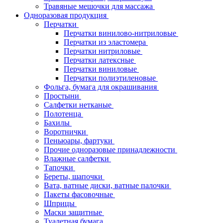
Травяные мешочки для массажа
Одноразовая продукция
Перчатки
Перчатки винилово-нитриловые
Перчатки из эластомера
Перчатки нитриловые
Перчатки латексные
Перчатки виниловые
Перчатки полиэтиленовые
Фольга, бумага для окрашивания
Простыни
Салфетки нетканые
Полотенца
Бахилы
Воротнички
Пеньюары, фартуки
Прочие одноразовые принадлежности
Влажные салфетки
Тапочки
Береты, шапочки
Вата, ватные диски, ватные палочки
Пакеты фасовочные
Шприцы
Маски защитные
Туалетная бумага