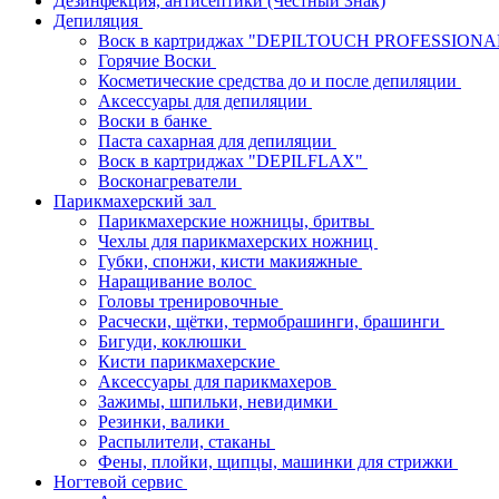
Дезинфекция, антисептики (Честный Знак)
Депиляция
Воск в картриджах "DEPILTOUCH PROFESSION
Горячие Воски
Косметические средства до и после депиляции
Аксессуары для депиляции
Воски в банке
Паста сахарная для депиляции
Воск в картриджах "DEPILFLAX"
Восконагреватели
Парикмахерский зал
Парикмахерские ножницы, бритвы
Чехлы для парикмахерских ножниц
Губки, спонжи, кисти макияжные
Наращивание волос
Головы тренировочные
Расчески, щётки, термобрашинги, брашинги
Бигуди, коклюшки
Кисти парикмахерские
Аксессуары для парикмахеров
Зажимы, шпильки, невидимки
Резинки, валики
Распылители, стаканы
Фены, плойки, щипцы, машинки для стрижки
Ногтевой сервис