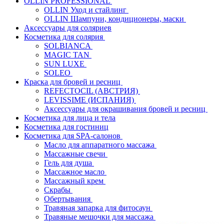
OLLIN PROFESSIONAL
OLLIN Уход и стайлинг
OLLIN Шампуни, кондиционеры, маски
Аксессуары для соляриев
Косметика для солярия
SOLBIANCA
MAGIC TAN
SUN LUXE
SOLEO
Краска для бровей и ресниц
REFECTOCIL (АВСТРИЯ)
LEVISSIME (ИСПАНИЯ)
Аксессуары для окрашивания бровей и ресниц
Косметика для лица и тела
Косметика для гостиниц
Косметика для SPA-салонов
Масло для аппаратного массажа
Массажные свечи
Гель для душа
Массажное масло
Массажный крем
Скрабы
Обертывания
Травяная запарка для фитосаун
Травяные мешочки для массажа