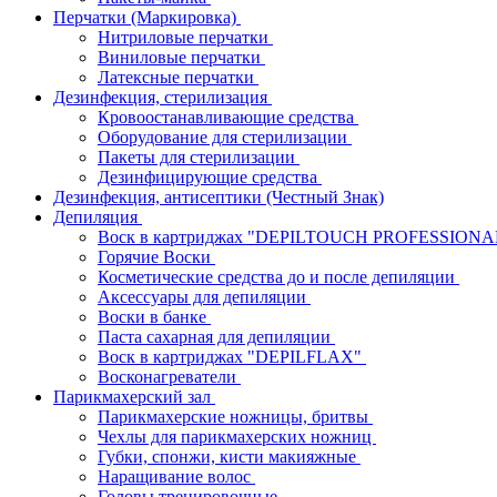
Перчатки (Маркировка)
Нитриловые перчатки
Виниловые перчатки
Латексные перчатки
Дезинфекция, стерилизация
Кровоостанавливающие средства
Оборудование для стерилизации
Пакеты для стерилизации
Дезинфицирующие средства
Дезинфекция, антисептики (Честный Знак)
Депиляция
Воск в картриджах "DEPILTOUCH PROFESSION
Горячие Воски
Косметические средства до и после депиляции
Аксессуары для депиляции
Воски в банке
Паста сахарная для депиляции
Воск в картриджах "DEPILFLAX"
Восконагреватели
Парикмахерский зал
Парикмахерские ножницы, бритвы
Чехлы для парикмахерских ножниц
Губки, спонжи, кисти макияжные
Наращивание волос
Головы тренировочные