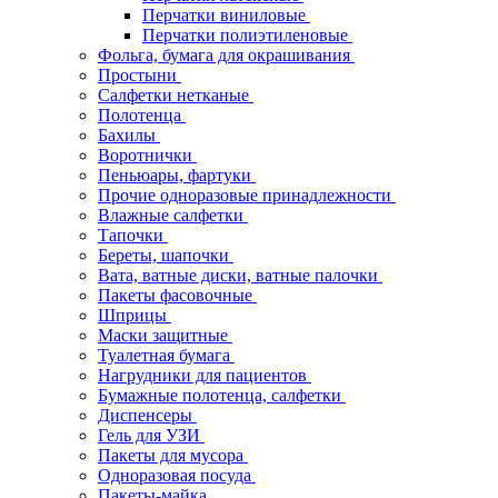
Перчатки виниловые
Перчатки полиэтиленовые
Фольга, бумага для окрашивания
Простыни
Салфетки нетканые
Полотенца
Бахилы
Воротнички
Пеньюары, фартуки
Прочие одноразовые принадлежности
Влажные салфетки
Тапочки
Береты, шапочки
Вата, ватные диски, ватные палочки
Пакеты фасовочные
Шприцы
Маски защитные
Туалетная бумага
Нагрудники для пациентов
Бумажные полотенца, салфетки
Диспенсеры
Гель для УЗИ
Пакеты для мусора
Одноразовая посуда
Пакеты-майка