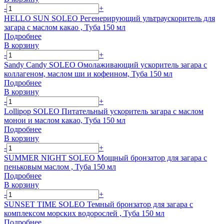
-
+
HELLO SUN SOLEO Регенерирующий ультраускоритель для
загара с маслом какао , Туба 150 мл
Подробнее
В корзину
-
+
Sandy Candy SOLEO Омолаживающий ускоритель загара с
коллагеном, маслом ши и кофеином, Туба 150 мл
Подробнее
В корзину
-
+
Lollipop SOLEO Питательный ускоритель загара с маслом
монои и маслом какао, Туба 150 мл
Подробнее
В корзину
-
+
SUMMER NIGHT SOLEO Мощный бронзатор для загара с
пеньковым маслом , Туба 150 мл
Подробнее
В корзину
-
+
SUNSET TIME SOLEO Темный бронзатор для загара с
комплексом морских водорослей , Туба 150 мл
Подробнее