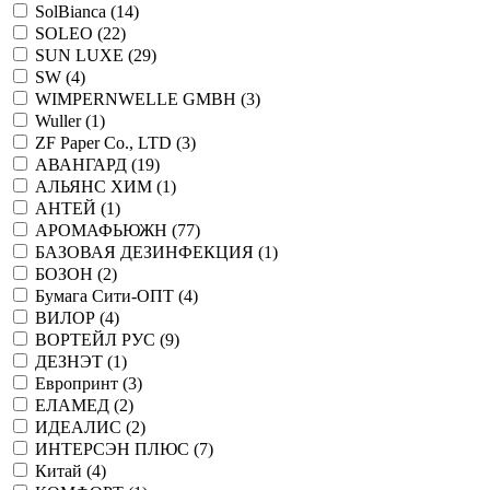
SolBianca (
14
)
SOLEO (
22
)
SUN LUXE (
29
)
SW (
4
)
WIMPERNWELLE GMBH (
3
)
Wuller (
1
)
ZF Paper Co., LTD (
3
)
АВАНГАРД (
19
)
АЛЬЯНС ХИМ (
1
)
АНТЕЙ (
1
)
АРОМАФЬЮЖН (
77
)
БАЗОВАЯ ДЕЗИНФЕКЦИЯ (
1
)
БОЗОН (
2
)
Бумага Сити-ОПТ (
4
)
ВИЛОР (
4
)
ВОРТЕЙЛ РУС (
9
)
ДЕЗНЭТ (
1
)
Европринт (
3
)
ЕЛАМЕД (
2
)
ИДЕАЛИС (
2
)
ИНТЕРСЭН ПЛЮС (
7
)
Китай (
4
)