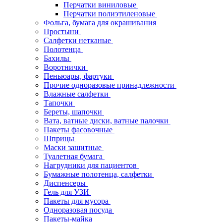
Перчатки виниловые
Перчатки полиэтиленовые
Фольга, бумага для окрашивания
Простыни
Салфетки нетканые
Полотенца
Бахилы
Воротнички
Пеньюары, фартуки
Прочие одноразовые принадлежности
Влажные салфетки
Тапочки
Береты, шапочки
Вата, ватные диски, ватные палочки
Пакеты фасовочные
Шприцы
Маски защитные
Туалетная бумага
Нагрудники для пациентов
Бумажные полотенца, салфетки
Диспенсеры
Гель для УЗИ
Пакеты для мусора
Одноразовая посуда
Пакеты-майка