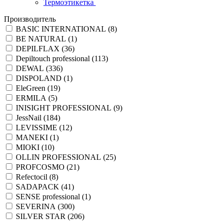
Термоэтикетка
Производитель
BASIC INTERNATIONAL (
8
)
BE NATURAL (
1
)
DEPILFLAX (
36
)
Depiltouch professional (
113
)
DEWAL (
336
)
DISPOLAND (
1
)
EleGreen (
19
)
ERMILA (
5
)
INISIGHT PROFESSIONAL (
9
)
JessNail (
184
)
LEVISSIME (
12
)
MANEKI (
1
)
MIOKI (
10
)
OLLIN PROFESSIONAL (
25
)
PROFCOSMO (
21
)
Refectocil (
8
)
SADAPACK (
41
)
SENSE professional (
1
)
SEVERINA (
300
)
SILVER STAR (
206
)