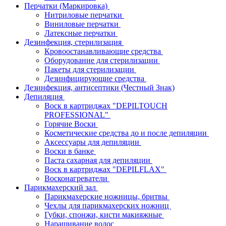
Перчатки (Маркировка)
Нитриловые перчатки
Виниловые перчатки
Латексные перчатки
Дезинфекция, стерилизация
Кровоостанавливающие средства
Оборудование для стерилизации
Пакеты для стерилизации
Дезинфицирующие средства
Дезинфекция, антисептики (Честный Знак)
Депиляция
Воск в картриджах "DEPILTOUCH
PROFESSIONAL"
Горячие Воски
Косметические средства до и после депиляции
Аксессуары для депиляции
Воски в банке
Паста сахарная для депиляции
Воск в картриджах "DEPILFLAX"
Восконагреватели
Парикмахерский зал
Парикмахерские ножницы, бритвы
Чехлы для парикмахерских ножниц
Губки, спонжи, кисти макияжные
Наращивание волос