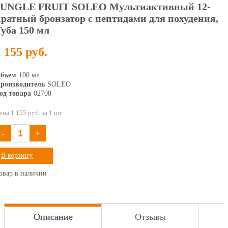
JUNGLE FRUIT SOLEO Мультиактивный 12-
ратный бронзатор с пептидами для похудения,
уба 150 мл
1 155 руб.
бъем
100 мл
роизводитель
SOLEO
од товара
02708
ена 1 155 руб. за 1 шт
-
+
В корзину
овар в наличии
Описание
Отзывы