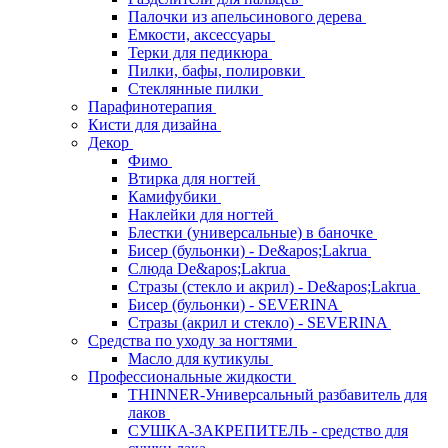
Палочки из апельсинового дерева
Емкости, аксессуары
Терки для педикюра
Пилки, бафы, полировки
Стеклянные пилки
Парафинотерапия
Кисти для дизайна
Декор
Фимо
Втирка для ногтей
Камифубики
Наклейки для ногтей
Блестки (универсальные) в баночке
Бисер (бульонки) - De&apos;Lakrua
Слюда De&apos;Lakrua
Стразы (стекло и акрил) - De&apos;Lakrua
Бисер (бульонки) - SEVERINA
Стразы (акрил и стекло) - SEVERINA
Средства по уходу за ногтями
Масло для кутикулы
Профессиональные жидкости
THINNER-Универсальный разбавитель для
лаков
СУШКА-ЗАКРЕПИТЕЛЬ - средство для