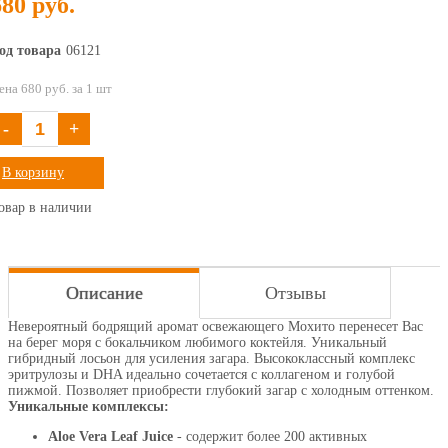
680 руб.
од товара
06121
ена 680 руб. за 1 шт
-
+
В корзину
овар в наличии
Описание
Отзывы
Невероятный бодрящий аромат освежающего Мохито перенесет Вас
на берег моря с бокальчиком любимого коктейля. Уникальный
гибридный лосьон для усиления загара. Высококлассный комплекс
эритрулозы и DHA идеально сочетается с коллагеном и голубой
пижмой. Позволяет приобрести глубокий загар с холодным оттенком.
Уникальные комплексы:
Aloe Vera Leaf Juice
- содержит более 200 активных