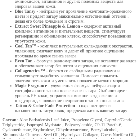
аминокислот, витаминов и других полезных веществ для
здоровья вашей кожи.
Blue Tansy
- нейтрализует проявление желтовато-оранжевого
цвета и придает загару максимально естественный оттенок ,
делая его более холодным и строгим.
Extract Sweet Pineapple & Lemon
- содержит активный
комплекс витаминов и питательных веществ, стимулирует
регенерацию и обновление клеток, способствует повышению
упругости кожи.
Cool Tan™
- комплекс натуральных охлаждающих экстрактов,
увлажняет, смягчает кожу и дарит ей приятное ощущение
прохлады во время сеанса загара.
Even Tan
- формула равномерного загара, не оставляет разводов
и обеспечивает загар без пятен и ощущения липкости.
Сollagenetics ™
- борется со свободными радикалами и
стимулирует выработку коллагена. Помогает повысить
эластичность кожи и уменьшить появление мелких морщин.
Magic Fragrance
- улучшенная формула нейтрализации
специфического запаха после сеанса загара. Стабилизирует
уровень PH кожи, устраняя возможное раздражение и
предупреждая появление неприятного запаха после сеанса.
Tattoo & Color Fade Protection
- сохраняет цвет и
насыщенность татуировок, продлевая жизнь вашему загару.
Состав:
Aloe Barbadensis Leaf Juice, Propylene Glycol, Caprylic/Capric
Triglyceride, Isopropyl Myristate , Polyacrylamide, C9-11 Pareth-6,
Cyclomethicone, Erythrulose, Dihydroxyacetone, Benzyl alcohol,
Simmondsia Chinensis Seed Oil, Hydrolyzed Collagen, Cocos Nucifera Oil,