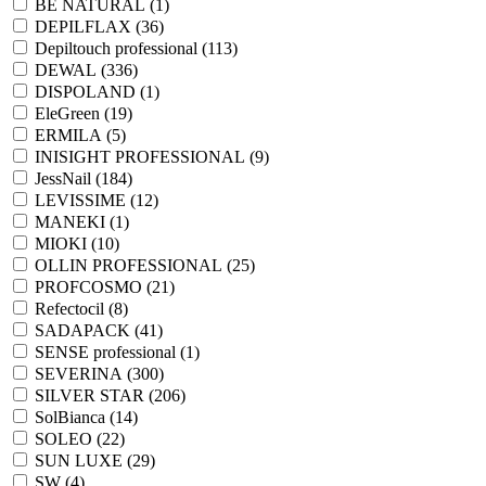
BE NATURAL (
1
)
DEPILFLAX (
36
)
Depiltouch professional (
113
)
DEWAL (
336
)
DISPOLAND (
1
)
EleGreen (
19
)
ERMILA (
5
)
INISIGHT PROFESSIONAL (
9
)
JessNail (
184
)
LEVISSIME (
12
)
MANEKI (
1
)
MIOKI (
10
)
OLLIN PROFESSIONAL (
25
)
PROFCOSMO (
21
)
Refectocil (
8
)
SADAPACK (
41
)
SENSE professional (
1
)
SEVERINA (
300
)
SILVER STAR (
206
)
SolBianca (
14
)
SOLEO (
22
)
SUN LUXE (
29
)
SW (
4
)