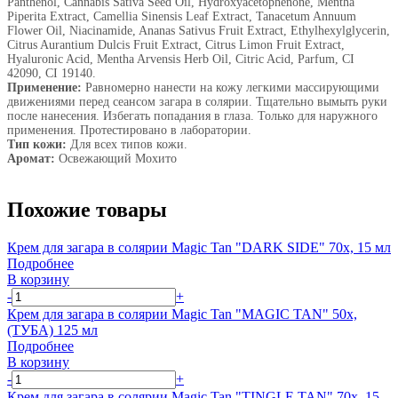
Panthenol, Cannabis Sativa Seed Oil, Hydroxyacetophenone, Mentha
Piperita Extract, Camellia Sinensis Leaf Extract, Tanacetum Annuum
Flower Oil, Niacinamide, Ananas Sativus Fruit Extract, Ethylhexylglycerin,
Citrus Aurantium Dulcis Fruit Extract, Citrus Limon Fruit Extract,
Hyaluronic Acid, Mentha Arvensis Herb Oil, Citric Acid, Parfum, CI
42090, CI 19140.
Применение:
Равномерно нанести на кожу легкими масcирующими
движениями перед сеансом загара в солярии. Тщательно вымыть руки
после нанесения. Избегать попадания в глаза. Только для наружного
применения. Протестировано в лаборатории.
Тип кожи:
Для всех типов кожи.
Аромат:
Освежающий Мохито
Похожие товары
Крем для загара в солярии Magic Tan "DARK SIDE" 70х, 15 мл
Подробнее
В корзину
-
+
Крем для загара в солярии Magic Tan "MAGIC TAN" 50х,
(ТУБА) 125 мл
Подробнее
В корзину
-
+
Крем для загара в солярии Magic Tan "TINGLE TAN" 70х, 15