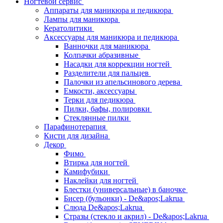
Ногтевой сервис
Аппараты для маникюра и педикюра
Лампы для маникюра
Кератолитики
Аксессуары для маникюра и педикюра
Ванночки для маникюра
Колпачки абразивные
Насадки для коррекции ногтей
Разделители для пальцев
Палочки из апельсинового дерева
Емкости, аксессуары
Терки для педикюра
Пилки, бафы, полировки
Стеклянные пилки
Парафинотерапия
Кисти для дизайна
Декор
Фимо
Втирка для ногтей
Камифубики
Наклейки для ногтей
Блестки (универсальные) в баночке
Бисер (бульонки) - De&apos;Lakrua
Слюда De&apos;Lakrua
Стразы (стекло и акрил) - De&apos;Lakrua