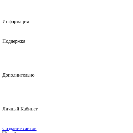
Контакты
Обратная связь
Скачать прайс-лист
Информация
Информация о доставке
Политика конфидициальности
Поддержка
Служба поддержки
Возврат товара
Карта сайта
Обратная связь
Дополнительно
Производители
Подарочные сертификаты
Партнерская программа
Наши акции
Личный Кабинет
Войти
Регистрация
Создание сайтов