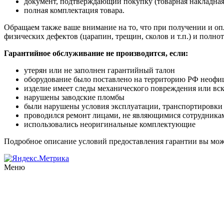
документ, подтверждающий покупку (товарная накладная
полная комплектация товара.
Обращаем также ваше внимание на то, что при получении и опл
физических дефектов (царапин, трещин, сколов и т.п.) и полн
Гарантийное обслуживание не производится, если:
утерян или не заполнен гарантийный талон
оборудование было поставлено на территорию РФ неофи
изделие имеет следы механического повреждения или вс
нарушены заводские пломбы
были нарушены условия эксплуатации, транспортировки
проводился ремонт лицами, не являющимися сотрудникам
использовались неоригинальные комплектующие
Подробное описание условий предоставления гарантии вы може
Меню
Распродажа
Статьи
Сотрудничество
Оплата и доставка